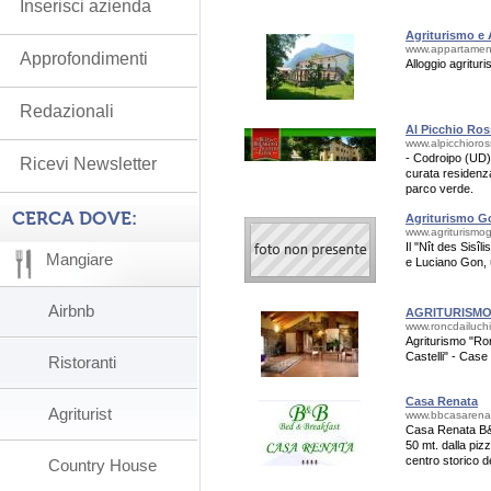
Inserisci azienda
Agriturismo e
www.appartamenti
Approfondimenti
Alloggio agrituri
Redazionali
Al Picchio Ro
www.alpicchioross
- Codroipo (UD) 
Ricevi Newsletter
curata residenza
parco verde.
CERCA DOVE:
Agriturismo Go
www.agriturismo
Il "Nît des Sisîl
Mangiare
e Luciano Gon, u
Airbnb
AGRITURISMO
www.roncdailuch
Agriturismo "Ro
Castelli" - Cas
Ristoranti
Casa Renata
Agriturist
www.bbcasarenat
Casa Renata B&B 
50 mt. dalla pizz
centro storico de
Country House