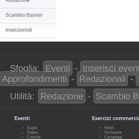
Redazione
Scambio Banner
Inserzionisti
Sfoglia:
Eventi
-
Inserisci even
Approfondimenti
-
Redazionali
-
Utilità:
Redazione
-
Scambio B
Eventi
Esercizi commerci
Sagre
Hotel
Teatro
Orchestre
Cinema
Campeggi