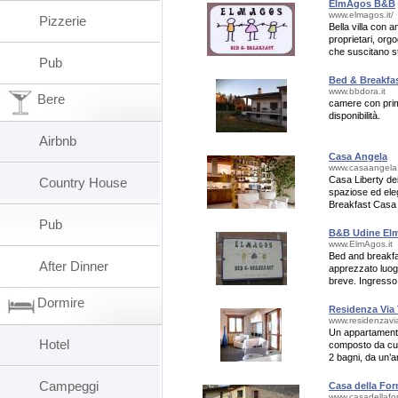
ElmAgos B&B
www.elmagos.it/
Pizzerie
Bella villa con 
proprietari, orgo
che suscitano st
Pub
rilassante.
Bed & Breakfa
www.bbdora.it
Bere
camere con prima
disponibilità.
Airbnb
Casa Angela
www.casaangela.
Casa Liberty dei
Country House
spaziose ed ele
Breakfast Casa A
maggiori attrazio
Pub
B&B Udine El
www.ElmAgos.it
Bed and breakfast
After Dinner
apprezzato luog
breve. Ingresso
libero.
Dormire
Residenza Via 
www.residenzaviat
Un appartamento 
Hotel
composto da cuc
2 bagni, da un’a
appartamento. C
Campeggi
Casa della For
www.casadellafor