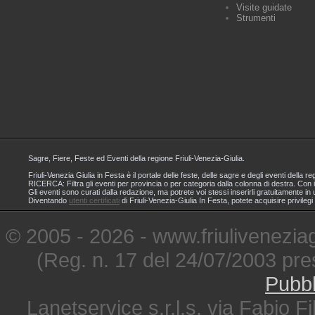
Visite guidate
Strumenti
Sagre, Fiere, Feste ed Eventi della regione Friuli-Venezia-Giulia.
Friuli-Venezia Giulia in Festa è il portale delle feste, delle sagre e degli eventi dell
RICERCA: Filtra gli eventi per provincia o per categoria dalla colonna di destra. Con i
Gli eventi sono curati dalla redazione, ma potrete voi stessi inserirli gratuitamente i
Diventando
utenti certificati
di Friuli-Venezia-Giulia In Festa, potete acquisire privileg
© 2005 - 2026 - www.friuliveneziagi
(Reg. n. 17 del 24/07/2003 pre
Pubbl
Lanetservice s.r.l.s. via Fabio Fi