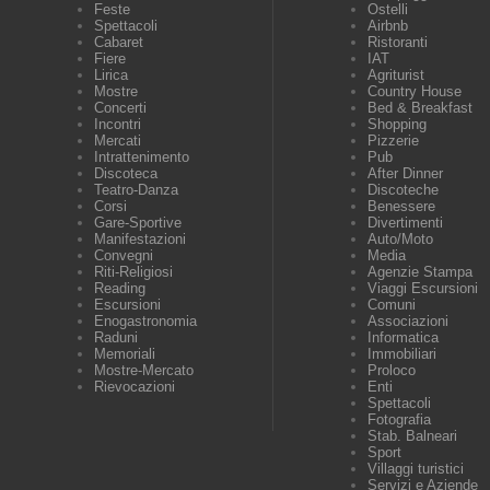
Feste
Ostelli
Spettacoli
Airbnb
Cabaret
Ristoranti
Fiere
IAT
Lirica
Agriturist
Mostre
Country House
Concerti
Bed & Breakfast
Incontri
Shopping
Mercati
Pizzerie
Intrattenimento
Pub
Discoteca
After Dinner
Teatro-Danza
Discoteche
Corsi
Benessere
Gare-Sportive
Divertimenti
Manifestazioni
Auto/Moto
Convegni
Media
Riti-Religiosi
Agenzie Stampa
Reading
Viaggi Escursioni
Escursioni
Comuni
Enogastronomia
Associazioni
Raduni
Informatica
Memoriali
Immobiliari
Mostre-Mercato
Proloco
Rievocazioni
Enti
Spettacoli
Fotografia
Stab. Balneari
Sport
Villaggi turistici
Servizi e Aziende