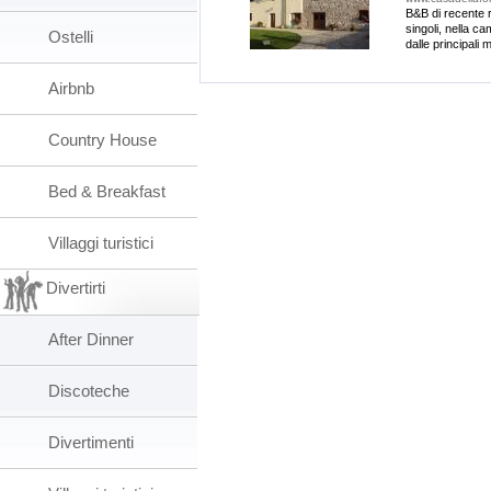
B&B di recente r
singoli, nella 
Ostelli
dalle principali 
Airbnb
Country House
Bed & Breakfast
Villaggi turistici
Divertirti
After Dinner
Discoteche
Divertimenti