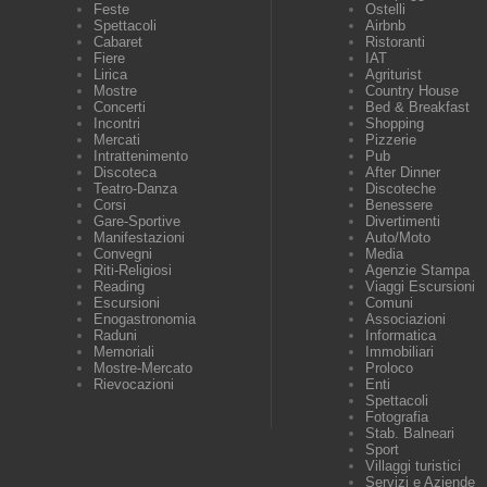
Feste
Ostelli
Spettacoli
Airbnb
Cabaret
Ristoranti
Fiere
IAT
Lirica
Agriturist
Mostre
Country House
Concerti
Bed & Breakfast
Incontri
Shopping
Mercati
Pizzerie
Intrattenimento
Pub
Discoteca
After Dinner
Teatro-Danza
Discoteche
Corsi
Benessere
Gare-Sportive
Divertimenti
Manifestazioni
Auto/Moto
Convegni
Media
Riti-Religiosi
Agenzie Stampa
Reading
Viaggi Escursioni
Escursioni
Comuni
Enogastronomia
Associazioni
Raduni
Informatica
Memoriali
Immobiliari
Mostre-Mercato
Proloco
Rievocazioni
Enti
Spettacoli
Fotografia
Stab. Balneari
Sport
Villaggi turistici
Servizi e Aziende