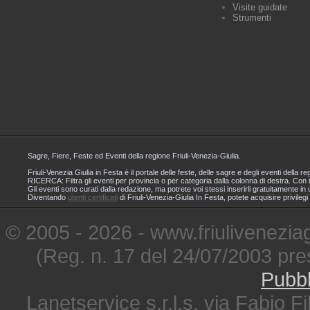
Visite guidate
Strumenti
Sagre, Fiere, Feste ed Eventi della regione Friuli-Venezia-Giulia.
Friuli-Venezia Giulia in Festa è il portale delle feste, delle sagre e degli eventi dell
RICERCA: Filtra gli eventi per provincia o per categoria dalla colonna di destra. Con i
Gli eventi sono curati dalla redazione, ma potrete voi stessi inserirli gratuitamente i
Diventando
utenti certificati
di Friuli-Venezia-Giulia In Festa, potete acquisire privileg
© 2005 - 2026 - www.friuliveneziagi
(Reg. n. 17 del 24/07/2003 pre
Pubbl
Lanetservice s.r.l.s. via Fabio Fi