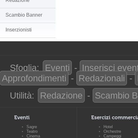
Redazione
Scambio Banner
Inserzionisti
Sfoglia:
Eventi
-
Inserisci even
Approfondimenti
-
Redazionali
-
Utilità:
Redazione
-
Scambio B
Eventi
Esercizi commerci
Sagre
Hotel
Teatro
Orchestre
Cinema
Campeggi