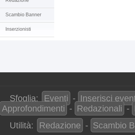
Redazione
Scambio Banner
Inserzionisti
Sfoglia:
Eventi
-
Inserisci even
Approfondimenti
-
Redazionali
-
Utilità:
Redazione
-
Scambio B