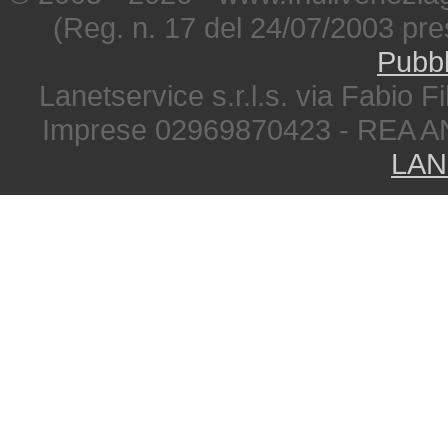
(Reg. n. 17 del 24/07/2003 pre
Pubbl
Lanetservice s.r.l.s. via Fabio Fi
Imprese 02969870423 - REA A
LAN