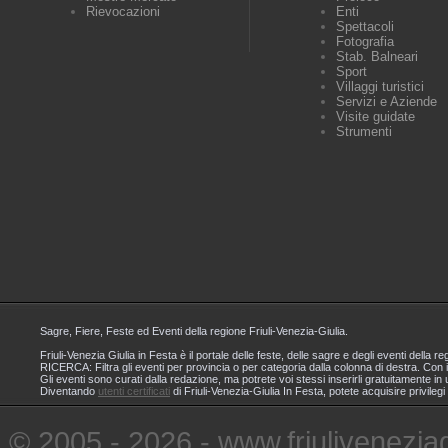
Rievocazioni
Enti
Spettacoli
Fotografia
Stab. Balneari
Sport
Villaggi turistici
Servizi e Aziende
Visite guidate
Strumenti
Sagre, Fiere, Feste ed Eventi della regione Friuli-Venezia-Giulia.
Friuli-Venezia Giulia in Festa è il portale delle feste, delle sagre e degli eventi dell
RICERCA: Filtra gli eventi per provincia o per categoria dalla colonna di destra. Con i
Gli eventi sono curati dalla redazione, ma potrete voi stessi inserirli gratuitamente i
Diventando
utenti certificati
di Friuli-Venezia-Giulia In Festa, potete acquisire privileg
© 2005 - 2026 - www.friuliveneziagi