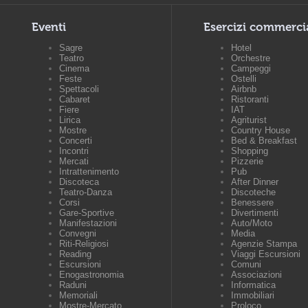
Eventi
Esercizi commerci
Sagre
Hotel
Teatro
Orchestre
Cinema
Campeggi
Feste
Ostelli
Spettacoli
Airbnb
Cabaret
Ristoranti
Fiere
IAT
Lirica
Agriturist
Mostre
Country House
Concerti
Bed & Breakfast
Incontri
Shopping
Mercati
Pizzerie
Intrattenimento
Pub
Discoteca
After Dinner
Teatro-Danza
Discoteche
Corsi
Benessere
Gare-Sportive
Divertimenti
Manifestazioni
Auto/Moto
Convegni
Media
Riti-Religiosi
Agenzie Stampa
Reading
Viaggi Escursioni
Escursioni
Comuni
Enogastronomia
Associazioni
Raduni
Informatica
Memoriali
Immobiliari
Mostre-Mercato
Proloco