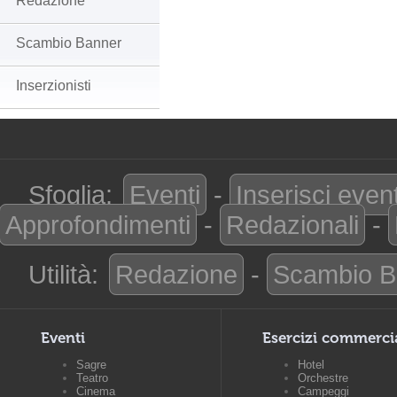
Redazione
Scambio Banner
Inserzionisti
Sfoglia:
Eventi
-
Inserisci even
Approfondimenti
-
Redazionali
-
Utilità:
Redazione
-
Scambio B
Eventi
Esercizi commerci
Sagre
Hotel
Teatro
Orchestre
Cinema
Campeggi