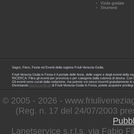
Visite guidate
Strumenti
Sagre, Fiere, Feste ed Eventi della regione Friuli-Venezia-Giulia.
Friuli-Venezia Giulia in Festa è il portale delle feste, delle sagre e degli eventi dell
RICERCA: Filtra gli eventi per provincia o per categoria dalla colonna di destra. Con i
Gli eventi sono curati dalla redazione, ma potrete voi stessi inserirli gratuitamente i
Diventando
utenti certificati
di Friuli-Venezia-Giulia In Festa, potete acquisire privileg
© 2005 - 2026 - www.friuliveneziagi
(Reg. n. 17 del 24/07/2003 pre
Pubbl
Lanetservice s.r.l.s. via Fabio Fi