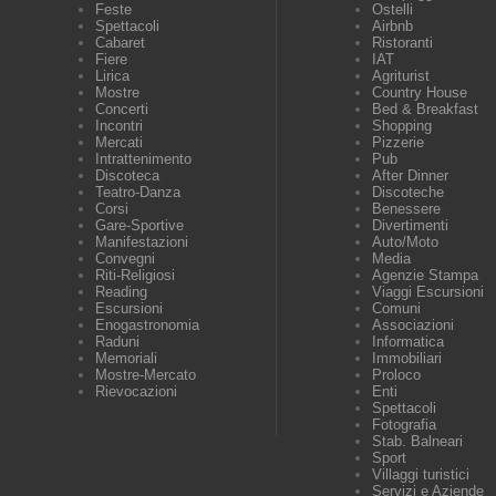
Feste
Ostelli
Spettacoli
Airbnb
Cabaret
Ristoranti
Fiere
IAT
Lirica
Agriturist
Mostre
Country House
Concerti
Bed & Breakfast
Incontri
Shopping
Mercati
Pizzerie
Intrattenimento
Pub
Discoteca
After Dinner
Teatro-Danza
Discoteche
Corsi
Benessere
Gare-Sportive
Divertimenti
Manifestazioni
Auto/Moto
Convegni
Media
Riti-Religiosi
Agenzie Stampa
Reading
Viaggi Escursioni
Escursioni
Comuni
Enogastronomia
Associazioni
Raduni
Informatica
Memoriali
Immobiliari
Mostre-Mercato
Proloco
Rievocazioni
Enti
Spettacoli
Fotografia
Stab. Balneari
Sport
Villaggi turistici
Servizi e Aziende