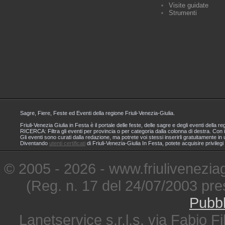
Visite guidate
Strumenti
Sagre, Fiere, Feste ed Eventi della regione Friuli-Venezia-Giulia.
Friuli-Venezia Giulia in Festa è il portale delle feste, delle sagre e degli eventi dell
RICERCA: Filtra gli eventi per provincia o per categoria dalla colonna di destra. Con i
Gli eventi sono curati dalla redazione, ma potrete voi stessi inserirli gratuitamente i
Diventando
utenti certificati
di Friuli-Venezia-Giulia In Festa, potete acquisire privileg
© 2005 - 2026 - www.friuliveneziagi
(Reg. n. 17 del 24/07/2003 pre
Pubbl
Lanetservice s.r.l.s. via Fabio Fi