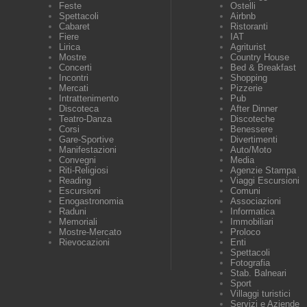
Feste
Ostelli
Spettacoli
Airbnb
Cabaret
Ristoranti
Fiere
IAT
Lirica
Agriturist
Mostre
Country House
Concerti
Bed & Breakfast
Incontri
Shopping
Mercati
Pizzerie
Intrattenimento
Pub
Discoteca
After Dinner
Teatro-Danza
Discoteche
Corsi
Benessere
Gare-Sportive
Divertimenti
Manifestazioni
Auto/Moto
Convegni
Media
Riti-Religiosi
Agenzie Stampa
Reading
Viaggi Escursioni
Escursioni
Comuni
Enogastronomia
Associazioni
Raduni
Informatica
Memoriali
Immobiliari
Mostre-Mercato
Proloco
Rievocazioni
Enti
Spettacoli
Fotografia
Stab. Balneari
Sport
Villaggi turistici
Servizi e Aziende