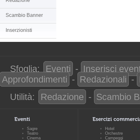
Redazione
Scambio Banner
Inserzionisti
Sfoglia:
Eventi
-
Inserisci even
Approfondimenti
-
Redazionali
-
Utilità:
Redazione
-
Scambio B
Eventi
Esercizi commerci
Sagre
Hotel
Teatro
Orchestre
Cinema
Campeggi