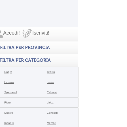
Accedi!
Iscriviti!
FILTRA PER PROVINCIA
FILTRA PER CATEGORIA
Sagre
Teatro
Cinema
Feste
Spettacoli
Cabaret
Fiere
Lirica
Mostre
Concerti
Incontri
Mercati