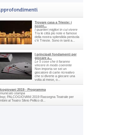
pprofondimenti
Trovare casa a Trieste: i
nostri...
I quartieri migliori in cui vivere
Tra le città più note e famose
della nostra splendida penisola
c'è Trieste. Sono in tanti a...
I principali fondamenti per
giocare a...
Le 5 cose che ti faranno
vincere in modo coerente
Non importa se sei un
giocatore di carte ricreativo
che si diverte a giocare una
volta al mese, o...
lcogiovani 2019 - Programma
municato stampa
bsp; PALCOGIOVANI 2019 Rassegna Teatrale per
bini al Teatro Silvio Pellico di...