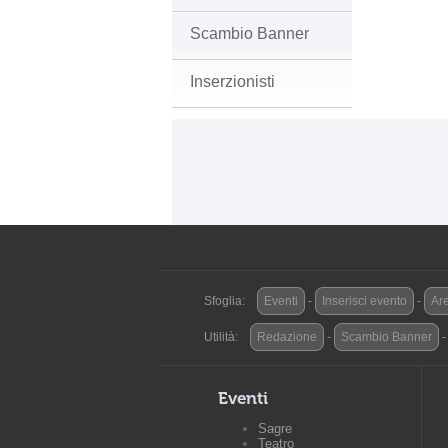
Scambio Banner
Inserzionisti
Sfoglia:
Eventi
-
Inserisci evento
-
Are
Utilità:
Redazione
-
Scambio Banner
Eventi
Sagre
Teatro