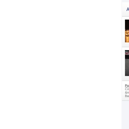
A
Pa
Co
&n
Bam