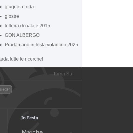
giugno a ruda
giostre
lotteria di natale 2015
GON ALBERGO
Pradamano in festa volantino 2025
rda tutte le ricerche!
Torna Su
letter
In Festa