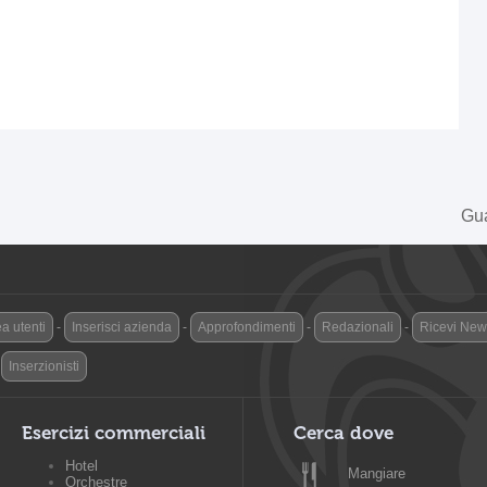
Gua
a utenti
-
Inserisci azienda
-
Approfondimenti
-
Redazionali
-
Ricevi News
-
Inserzionisti
Esercizi commerciali
Cerca dove
Hotel
Mangiare
Orchestre