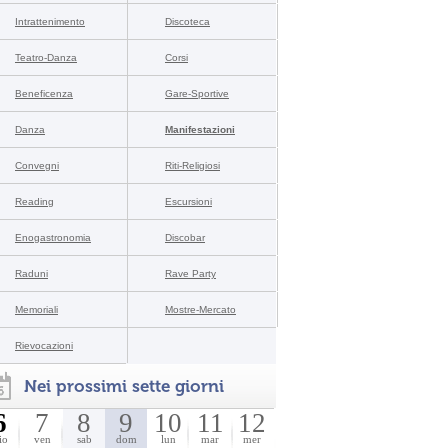
Intrattenimento
Discoteca
Teatro-Danza
Corsi
Beneficenza
Gare-Sportive
Danza
Manifestazioni
Convegni
Riti-Religiosi
Reading
Escursioni
Enogastronomia
Discobar
Raduni
Rave Party
Memoriali
Mostre-Mercato
Rievocazioni
Nei prossimi sette giorni
6
7
8
9
10
11
12
io
ven
sab
dom
lun
mar
mer