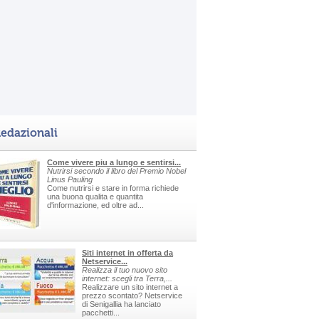
edazionali
Come vivere piu a lungo e sentirsi...
Nutrirsi secondo il libro del Premio Nobel
Linus Pauling
Come nutrirsi e stare in forma richiede
una buona qualita e quantita
d'informazione, ed oltre ad...
Siti internet in offerta da
Netservice...
Realizza il tuo nuovo sito
internet: scegli tra Terra,...
Realizzare un sito internet a
prezzo scontato? Netservice
di Senigallia ha lanciato
pacchetti...