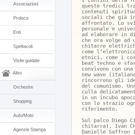
i confini della f
Associazioni
queste tredici tr
contenuti spiritu
sociali che già i
Proloco
affrontato. Lo sv
personale e unive
Enti
ad elaborare in d
che ora volge ad 
chitarre elettric
Spettacoli
come l’elettronic
etnici, come i co
Visite guidate
beat techno e sfa
convivono con una
Altro
new wave (italian
rincorrono gli id
del comunismo. Un
Orchestre
culla delicatamen
in un incubo apoc
Shopping
con lo strazio og
riferimento.
Auto/Moto
Sul palco Diego C
chitarra), Ivan C
Agenzie Stampa
Danielle Saffron 