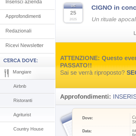
Inserisci azienda
ott
CIGNO in conc
25
Approfondimenti
Un rituale apocali
2025
Redazionali
L
Ricevi Newsletter
ATTENZIONE: Questo event
CERCA DOVE:
PASSATO!!
Sai se verrà riproposto?
SE
Mangiare
Airbnb
Approfondimenti:
INSERIS
Ristoranti
Agriturist
Ca
Dove:
St
Country House
sa
Data:
fi