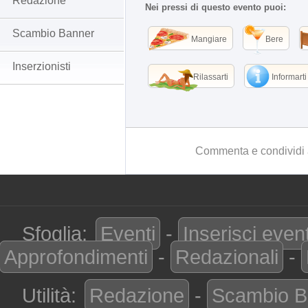
Redazione
Nei pressi di questo evento puoi:
Scambio Banner
Mangiare
Bere
Inserzionisti
Rilassarti
Informarti
Commenta e condividi 
Sfoglia:
Eventi
-
Inserisci even
Approfondimenti
-
Redazionali
-
Utilità:
Redazione
-
Scambio B