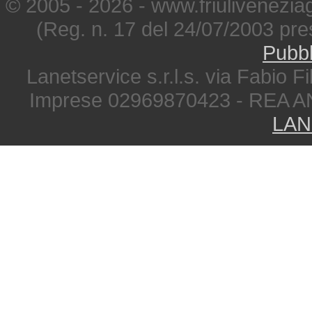
© 2005 - 2026 - www.friuliveneziagi
(Reg. n. 17 del 24/07/2003 pre
Pubbl
Lanetservice s.r.l.s. via Fabio Fi
Imprese 02969870423 - REA A
LAN