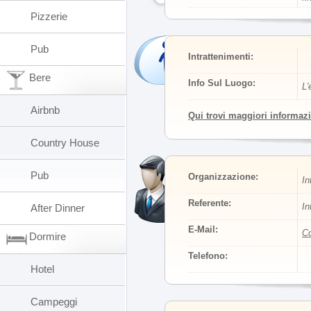
Pizzerie
Pub
Intrattenimenti:
Bere
Info Sul Luogo:
L'
Airbnb
Qui trovi maggiori informaz
Country House
Pub
Organizzazione:
In
Referente:
In
After Dinner
E-Mail:
Co
Dormire
Telefono:
Hotel
Campeggi