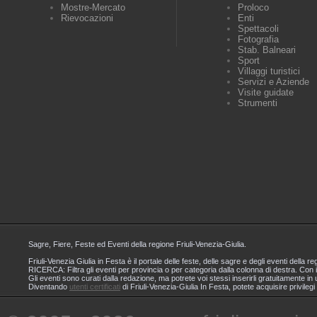
Mostre-Mercato
Proloco
Rievocazioni
Enti
Spettacoli
Fotografia
Stab. Balneari
Sport
Villaggi turistici
Servizi e Aziende
Visite guidate
Strumenti
Sagre, Fiere, Feste ed Eventi della regione Friuli-Venezia-Giulia.
Friuli-Venezia Giulia in Festa è il portale delle feste, delle sagre e degli eventi dell
RICERCA: Filtra gli eventi per provincia o per categoria dalla colonna di destra. Con i
Gli eventi sono curati dalla redazione, ma potrete voi stessi inserirli gratuitamente i
Diventando
utenti certificati
di Friuli-Venezia-Giulia In Festa, potete acquisire privileg