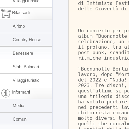
Villaggi turistici
di Intimista Fest
delle Gioventù di
Rilassarti
Airbnb
Un concerto per p
album “Buonanotte
Country House
celebrazione, un 
il profano, tra a
post punk, scandi
Benessere
ritmiche industri
Stab. Balneari
“Buonanotte Berli
lavoro, dopo “Mor
del 2022 e “Nada!
Villaggi turistici
2023. Tre dischi,
quest’ultimo si p
Informarti
una trilogia disc
ha voluto portare
Media
nei precedenti la
chitarrista roman
molto diversi tra
Comuni
quelli che normal