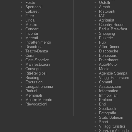
Feste
Ostelli
Spettacoli
Airbnb
Cabaret
Ristoranti
Fiere
IAT
Lirica
Agriturist
Mostre
Country House
Concerti
Bed & Breakfast
Incontri
Shopping
Mercati
Pizzerie
Intrattenimento
Pub
Discoteca
After Dinner
Teatro-Danza
Discoteche
Corsi
Benessere
Gare-Sportive
Divertimenti
Manifestazioni
Auto/Moto
Convegni
Media
Riti-Religiosi
Agenzie Stampa
Reading
Viaggi Escursioni
Escursioni
Comuni
Enogastronomia
Associazioni
Raduni
Informatica
Memoriali
Immobiliari
Mostre-Mercato
Proloco
Rievocazioni
Enti
Spettacoli
Fotografia
Stab. Balneari
Sport
Villaggi turistici
Servizi e Aziende