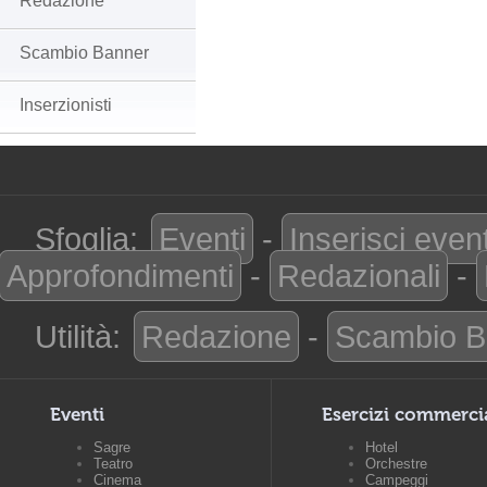
Redazione
Scambio Banner
Inserzionisti
Sfoglia:
Eventi
-
Inserisci even
Approfondimenti
-
Redazionali
-
Utilità:
Redazione
-
Scambio B
Eventi
Esercizi commerci
Sagre
Hotel
Teatro
Orchestre
Cinema
Campeggi