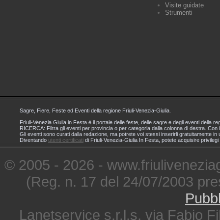
Visite guidate
Strumenti
Sagre, Fiere, Feste ed Eventi della regione Friuli-Venezia-Giulia.
Friuli-Venezia Giulia in Festa è il portale delle feste, delle sagre e degli eventi dell
RICERCA: Filtra gli eventi per provincia o per categoria dalla colonna di destra. Con i
Gli eventi sono curati dalla redazione, ma potrete voi stessi inserirli gratuitamente i
Diventando
utenti certificati
di Friuli-Venezia-Giulia In Festa, potete acquisire privileg
© 2005 - 2026 - www.friuliveneziagi
(Reg. n. 17 del 24/07/2003 pre
Pubbl
Lanetservice s.r.l.s. via Fabio Fi