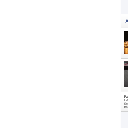
A
Pa
Co
&n
Bam