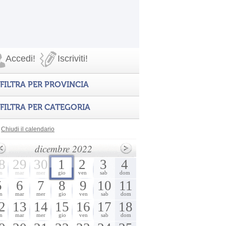
Accedi!
Iscriviti!
FILTRA PER PROVINCIA
FILTRA PER CATEGORIA
Chiudi il calendario
dicembre 2022
8
29
30
1
2
3
4
n
mar
mer
gio
ven
sab
dom
5
6
7
8
9
10
11
n
mar
mer
gio
ven
sab
dom
2
13
14
15
16
17
18
n
mar
mer
gio
ven
sab
dom