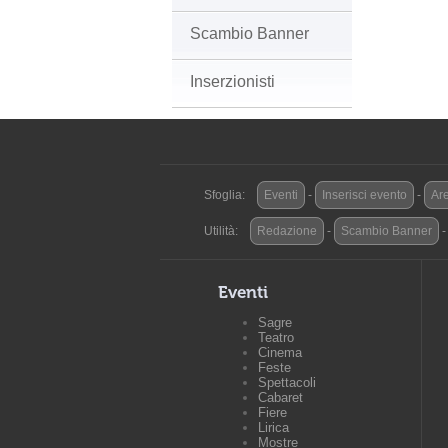
Scambio Banner
Inserzionisti
Sfoglia:
Eventi
-
Inserisci evento
-
Are
Utilità:
Redazione
-
Scambio Banner
Eventi
Sagre
Teatro
Cinema
Feste
Spettacoli
Cabaret
Fiere
Lirica
Mostre