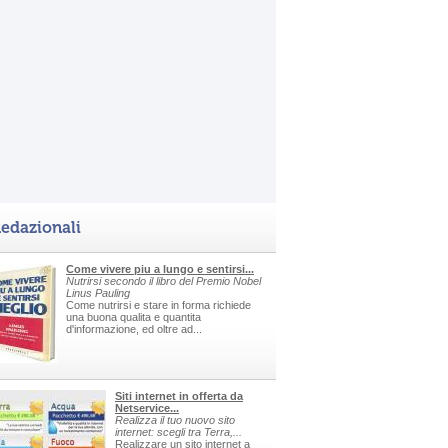
edazionali
Come vivere piu a lungo e sentirsi...
Nutrirsi secondo il libro del Premio Nobel
Linus Pauling
Come nutrirsi e stare in forma richiede
una buona qualita e quantita
d'informazione, ed oltre ad...
Siti internet in offerta da
Netservice...
Realizza il tuo nuovo sito
internet: scegli tra Terra,...
Realizzare un sito internet a