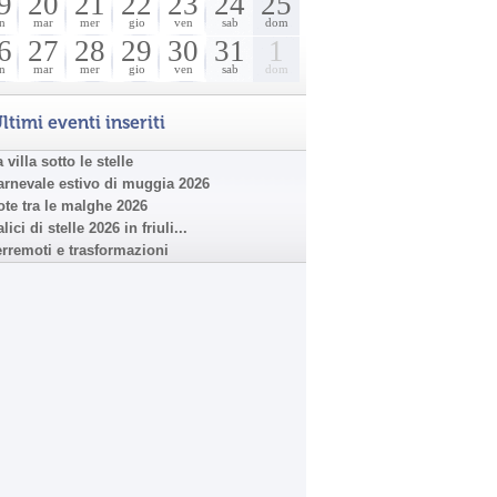
9
20
21
22
23
24
25
n
mar
mer
gio
ven
sab
dom
6
27
28
29
30
31
1
n
mar
mer
gio
ven
sab
dom
ltimi eventi inseriti
 villa sotto le stelle
arnevale estivo di muggia 2026
ote tra le malghe 2026
lici di stelle 2026 in friuli...
erremoti e trasformazioni