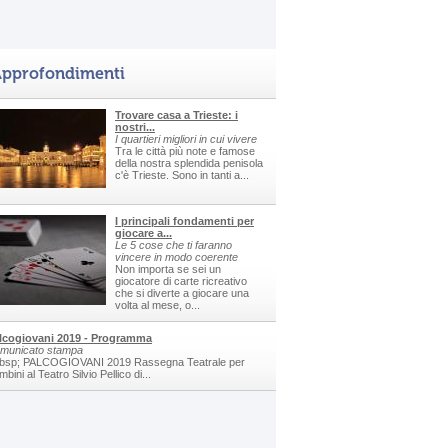
pprofondimenti
Trovare casa a Trieste: i
nostri...
I quartieri migliori in cui vivere
Tra le città più note e famose
della nostra splendida penisola
c'è Trieste. Sono in tanti a...
I principali fondamenti per
giocare a...
Le 5 cose che ti faranno
vincere in modo coerente
Non importa se sei un
giocatore di carte ricreativo
che si diverte a giocare una
volta al mese, o...
lcogiovani 2019 - Programma
municato stampa
bsp; PALCOGIOVANI 2019 Rassegna Teatrale per
bini al Teatro Silvio Pellico di...