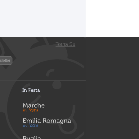
Torna Su
letter
In Festa