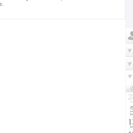
e.
2
lu
lu
1
lu