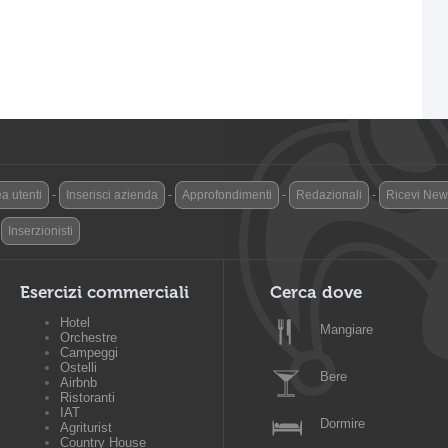
a utenti
-
Inserisci azienda
-
Approfondimenti
-
Redazionali
-
Ricevi News
-
Inserzionisti
Esercizi commerciali
Cerca dove
Hotel
Mangiare
Orchestre
Campeggi
Ostelli
Bere
Airbnb
Ristoranti
IAT
Dormire
Agriturist
Country House