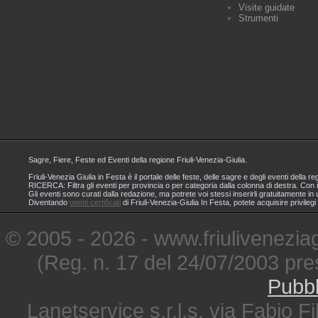
Visite guidate
Strumenti
Sagre, Fiere, Feste ed Eventi della regione Friuli-Venezia-Giulia.
Friuli-Venezia Giulia in Festa è il portale delle feste, delle sagre e degli eventi dell
RICERCA: Filtra gli eventi per provincia o per categoria dalla colonna di destra. Con i
Gli eventi sono curati dalla redazione, ma potrete voi stessi inserirli gratuitamente i
Diventando
utenti certificati
di Friuli-Venezia-Giulia In Festa, potete acquisire privileg
© 2005 - 2026 - www.friuliveneziagi
(Reg. n. 17 del 24/07/2003 pre
Pubbl
Lanetservice s.r.l.s. via Fabio Fi