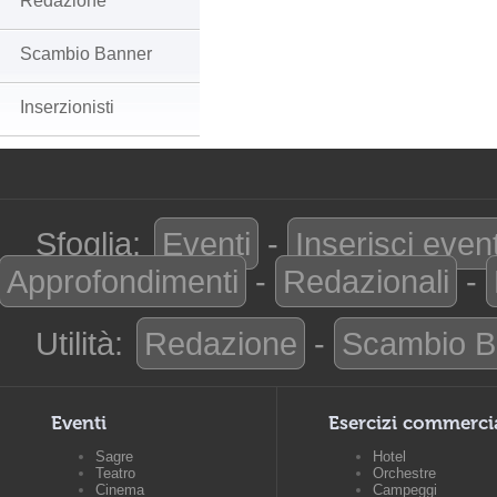
Redazione
Scambio Banner
Inserzionisti
Sfoglia:
Eventi
-
Inserisci even
Approfondimenti
-
Redazionali
-
Utilità:
Redazione
-
Scambio B
Eventi
Esercizi commerci
Sagre
Hotel
Teatro
Orchestre
Cinema
Campeggi