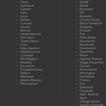
Feste
Ostelli
Spettacoli
Airbnb
Cabaret
Ristoranti
Fiere
IAT
Lirica
Agriturist
Mostre
Country House
Concerti
Bed & Breakfast
Incontri
Shopping
Mercati
Pizzerie
Intrattenimento
Pub
Discoteca
After Dinner
Teatro-Danza
Discoteche
Corsi
Benessere
Gare-Sportive
Divertimenti
Manifestazioni
Auto/Moto
Convegni
Media
Riti-Religiosi
Agenzie Stampa
Reading
Viaggi Escursioni
Escursioni
Comuni
Enogastronomia
Associazioni
Raduni
Informatica
Memoriali
Immobiliari
Mostre-Mercato
Proloco
Rievocazioni
Enti
Spettacoli
Fotografia
Stab. Balneari
Sport
Villaggi turistici
Servizi e Aziende