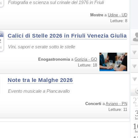
Fotografia e scienza sul crinale del 1976 in Friuli
6
Mostre
a
Udine - UD
Letture: 8
o
Calici di Stelle 2026 in Friuli Venezia Giulia
2
Vini, sapori e serate sotto le stelle
6
Enogastronomia
a
Gorizia - GO
Letture: 18
Note tra le Malghe 2026
Evento musicale a Piancavallo
2
Concerti
a
Aviano - PN
lu
Letture: 11
lu
1
lu