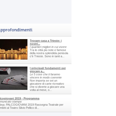
pprofondimenti
Trovare casa a Trieste: i
nostri...
I quartieri migliori in cui vivere
Tra le città più note e famose
della nostra splendida penisola
c'è Trieste. Sono in tanti a...
I principali fondamenti per
giocare a...
Le 5 cose che ti faranno
vincere in modo coerente
Non importa se sei un
giocatore di carte ricreativo
che si diverte a giocare una
volta al mese, o...
lcogiovani 2019 - Programma
municato stampa
bsp; PALCOGIOVANI 2019 Rassegna Teatrale per
bini al Teatro Silvio Pellico di...