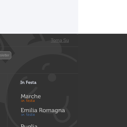
Torna Su
letter
In Festa