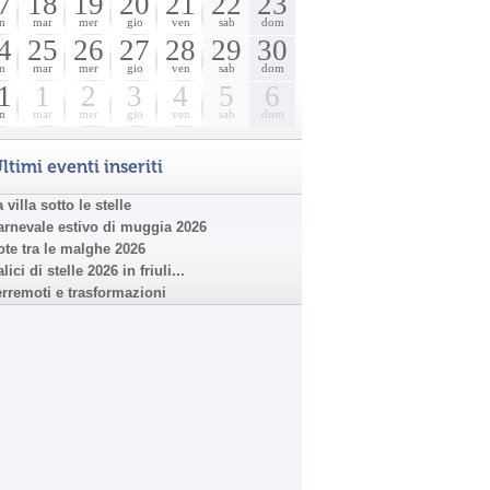
7
18
19
20
21
22
23
n
mar
mer
gio
ven
sab
dom
4
25
26
27
28
29
30
n
mar
mer
gio
ven
sab
dom
1
1
2
3
4
5
6
n
mar
mer
gio
ven
sab
dom
ltimi eventi inseriti
 villa sotto le stelle
arnevale estivo di muggia 2026
ote tra le malghe 2026
lici di stelle 2026 in friuli...
erremoti e trasformazioni