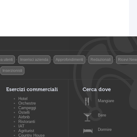
a utenti
-
Inserisci azienda
-
Approfondimenti
-
Redazionali
-
Ricevi News
-
Inserzionisti
Esercizi commerciali
Cerca dove
Hotel
Mangiare
Orchestre
Campeggi
Ostelli
Bere
Airbnb
Ristoranti
IAT
Dormire
Agriturist
Country House