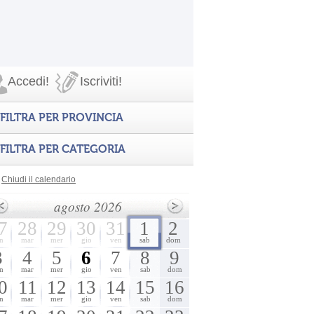
Accedi!
Iscriviti!
FILTRA PER PROVINCIA
FILTRA PER CATEGORIA
Chiudi il calendario
agosto 2026
7
28
29
30
31
1
2
n
mar
mer
gio
ven
sab
dom
3
4
5
6
7
8
9
n
mar
mer
gio
ven
sab
dom
0
11
12
13
14
15
16
n
mar
mer
gio
ven
sab
dom