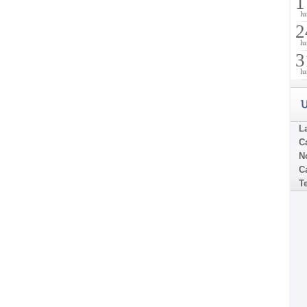
1
lu
2
lu
3
lu
U
La
C
N
Ca
T