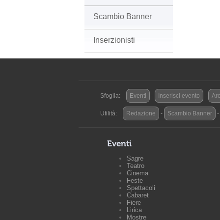
Scambio Banner
Inserzionisti
Sfoglia:
Eventi
-
Inserisci evento
-
Are
Utilità:
Redazione
-
Scambio Banner
Eventi
Sagre
Teatro
Cinema
Feste
Spettacoli
Cabaret
Fiere
Lirica
Mostre