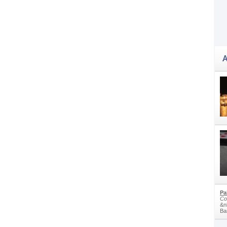
A
Pa
Co
&n
Bam