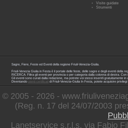
Visite guidate
Strumenti
Sagre, Fiere, Feste ed Eventi della regione Friuli-Venezia-Giulia.
Friuli-Venezia Giulia in Festa è il portale delle feste, delle sagre e degli eventi dell
RICERCA: Filtra gli eventi per provincia o per categoria dalla colonna di destra. Con i
Gli eventi sono curati dalla redazione, ma potrete voi stessi inserirli gratuitamente i
Diventando
utenti certificati
di Friuli-Venezia-Giulia In Festa, potete acquisire privileg
© 2005 - 2026 - www.friuliveneziagi
(Reg. n. 17 del 24/07/2003 pre
Pubbl
Lanetservice s.r.l.s. via Fabio Fi