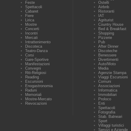
Feste
Ostelli
Spettacoli
Airbnb
Cabaret
Ristoranti
Fiere
IAT
Lirica
Agriturist
Mostre
Country House
Concerti
Bed & Breakfast
Incontri
Shopping
Mercati
Pizzerie
Intrattenimento
Pub
Discoteca
After Dinner
Teatro-Danza
Discoteche
Corsi
Benessere
Gare-Sportive
Divertimenti
Manifestazioni
Auto/Moto
Convegni
Media
Riti-Religiosi
Agenzie Stampa
Reading
Viaggi Escursioni
Escursioni
Comuni
Enogastronomia
Associazioni
Raduni
Informatica
Memoriali
Immobiliari
Mostre-Mercato
Proloco
Rievocazioni
Enti
Spettacoli
Fotografia
Stab. Balneari
Sport
Villaggi turistici
Servizi e Aziende