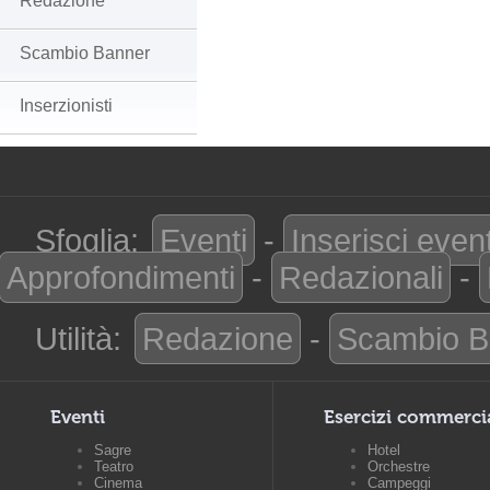
Redazione
Scambio Banner
Inserzionisti
Sfoglia:
Eventi
-
Inserisci even
Approfondimenti
-
Redazionali
-
Utilità:
Redazione
-
Scambio B
Eventi
Esercizi commerci
Sagre
Hotel
Teatro
Orchestre
Cinema
Campeggi