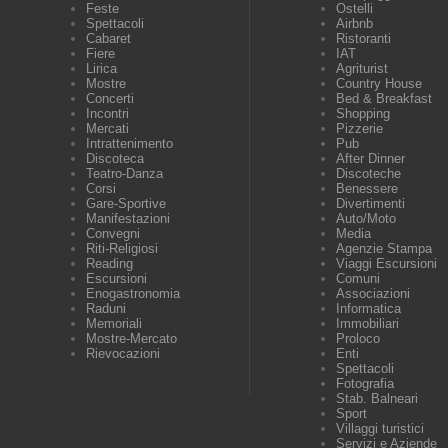
Feste
Ostelli
Spettacoli
Airbnb
Cabaret
Ristoranti
Fiere
IAT
Lirica
Agriturist
Mostre
Country House
Concerti
Bed & Breakfast
Incontri
Shopping
Mercati
Pizzerie
Intrattenimento
Pub
Discoteca
After Dinner
Teatro-Danza
Discoteche
Corsi
Benessere
Gare-Sportive
Divertimenti
Manifestazioni
Auto/Moto
Convegni
Media
Riti-Religiosi
Agenzie Stampa
Reading
Viaggi Escursioni
Escursioni
Comuni
Enogastronomia
Associazioni
Raduni
Informatica
Memoriali
Immobiliari
Mostre-Mercato
Proloco
Rievocazioni
Enti
Spettacoli
Fotografia
Stab. Balneari
Sport
Villaggi turistici
Servizi e Aziende