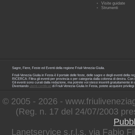
Visite guidate
Strumenti
Sagre, Fiere, Feste ed Eventi della regione Friuli-Venezia-Giulia.
Friuli-Venezia Giulia in Festa è il portale delle feste, delle sagre e degli eventi dell
RICERCA: Filtra gli eventi per provincia o per categoria dalla colonna di destra. Con i
Gli eventi sono curati dalla redazione, ma potrete voi stessi inserirli gratuitamente i
Diventando
utenti certificati
di Friuli-Venezia-Giulia In Festa, potete acquisire privileg
© 2005 - 2026 - www.friuliveneziagi
(Reg. n. 17 del 24/07/2003 pre
Pubbl
Lanetservice s.r.l.s. via Fabio Fi