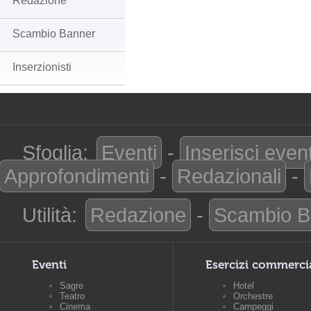
Redazione
Scambio Banner
Inserzionisti
Sfoglia:
Eventi
-
Inserisci even
Approfondimenti
-
Redazionali
-
Utilità:
Redazione
-
Scambio B
Eventi
Esercizi commerci
Sagre
Hotel
Teatro
Orchestre
Cinema
Campeggi