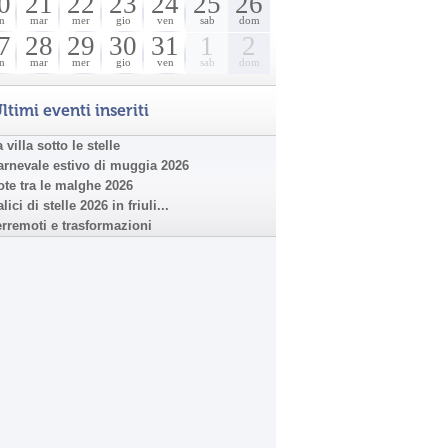
0
21
22
23
24
25
26
n
mar
mer
gio
ven
sab
dom
7
28
29
30
31
1
2
n
mar
mer
gio
ven
sab
dom
ltimi eventi inseriti
 villa sotto le stelle
arnevale estivo di muggia 2026
ote tra le malghe 2026
lici di stelle 2026 in friuli...
erremoti e trasformazioni