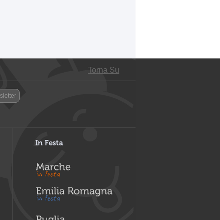
Torna Su
letter
In Festa