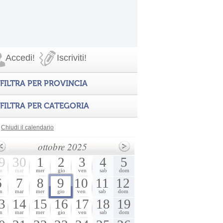
Accedi!
Iscriviti!
FILTRA PER PROVINCIA
FILTRA PER CATEGORIA
Chiudi il calendario
ottobre 2025
9
30
1
2
3
4
5
n
mar
mer
gio
ven
sab
dom
6
7
8
9
10
11
12
n
mar
mer
gio
ven
sab
dom
3
14
15
16
17
18
19
n
mar
mer
gio
ven
sab
dom