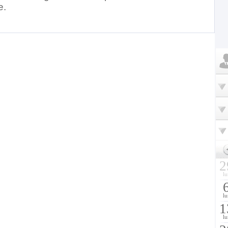
e.
2
lu
lu
1
lu