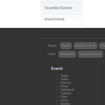
Scambio Banner
Inserzionisti
Sfoglia:
Eventi
-
Inserisci evento
-
Are
Utilità:
Redazione
-
Scambio Banner
Eventi
Sagre
Teatro
Cinema
Feste
Spettacoli
Cabaret
Fiere
Lirica
Mostre