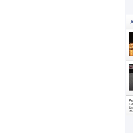
A
Pa
Co
&n
Bam