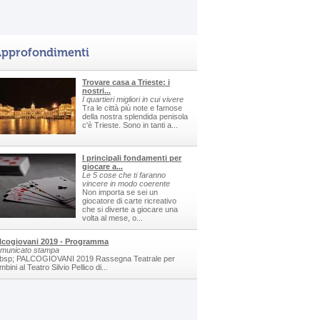
pprofondimenti
Trovare casa a Trieste: i
nostri...
I quartieri migliori in cui vivere
Tra le città più note e famose
della nostra splendida penisola
c'è Trieste. Sono in tanti a...
I principali fondamenti per
giocare a...
Le 5 cose che ti faranno
vincere in modo coerente
Non importa se sei un
giocatore di carte ricreativo
che si diverte a giocare una
volta al mese, o...
lcogiovani 2019 - Programma
municato stampa
bsp; PALCOGIOVANI 2019 Rassegna Teatrale per
bini al Teatro Silvio Pellico di...