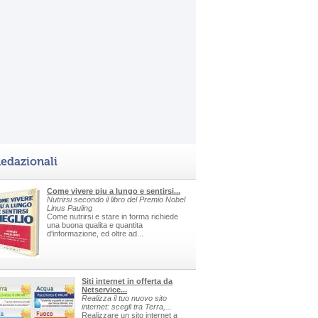
edazionali
Come vivere piu a lungo e sentirsi...
Nutrirsi secondo il libro del Premio Nobel
Linus Pauling
Come nutrirsi e stare in forma richiede
una buona qualita e quantita
d'informazione, ed oltre ad...
Siti internet in offerta da
Netservice...
Realizza il tuo nuovo sito
internet: scegli tra Terra,...
Realizzare un sito internet a