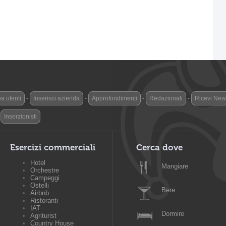
a utenti
-
Inserisci azienda
-
Approfondimenti
-
Redazionali
-
Ricevi News
-
Inserzionisti
Esercizi commerciali
Cerca dove
Hotel
Mangiare
Orchestre
Campeggi
Ostelli
Bere
Airbnb
Ristoranti
IAT
Dormire
Agriturist
Country House