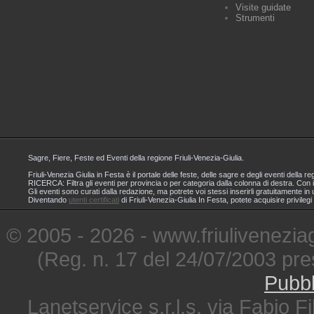
Visite guidate
Strumenti
Sagre, Fiere, Feste ed Eventi della regione Friuli-Venezia-Giulia.
Friuli-Venezia Giulia in Festa è il portale delle feste, delle sagre e degli eventi dell
RICERCA: Filtra gli eventi per provincia o per categoria dalla colonna di destra. Con i
Gli eventi sono curati dalla redazione, ma potrete voi stessi inserirli gratuitamente i
Diventando
utenti certificati
di Friuli-Venezia-Giulia In Festa, potete acquisire privileg
© 2005 - 2026 - www.friuliveneziagi
(Reg. n. 17 del 24/07/2003 pre
Pubbl
Lanetservice s.r.l.s. via Fabio Fi