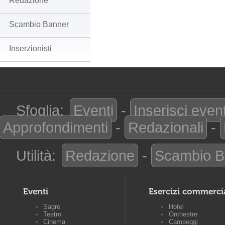
Redazione
Scambio Banner
Inserzionisti
Sfoglia:
Eventi
-
Inserisci even
Approfondimenti
-
Redazionali
-
Utilità:
Redazione
-
Scambio B
Eventi
Esercizi commerci
Sagre
Hotel
Teatro
Orchestre
Cinema
Campeggi