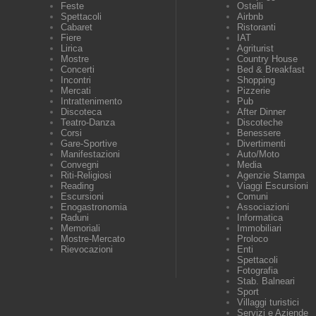
Feste
Ostelli
Spettacoli
Airbnb
Cabaret
Ristoranti
Fiere
IAT
Lirica
Agriturist
Mostre
Country House
Concerti
Bed & Breakfast
Incontri
Shopping
Mercati
Pizzerie
Intrattenimento
Pub
Discoteca
After Dinner
Teatro-Danza
Discoteche
Corsi
Benessere
Gare-Sportive
Divertimenti
Manifestazioni
Auto/Moto
Convegni
Media
Riti-Religiosi
Agenzie Stampa
Reading
Viaggi Escursioni
Escursioni
Comuni
Enogastronomia
Associazioni
Raduni
Informatica
Memoriali
Immobiliari
Mostre-Mercato
Proloco
Rievocazioni
Enti
Spettacoli
Fotografia
Stab. Balneari
Sport
Villaggi turistici
Servizi e Aziende