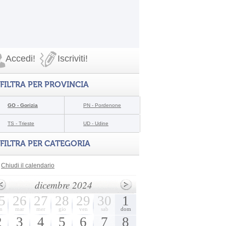
Accedi!
Iscriviti!
FILTRA PER PROVINCIA
GO - Gorizia
PN - Pordenone
TS - Trieste
UD - Udine
FILTRA PER CATEGORIA
Chiudi il calendario
dicembre 2024
5
26
27
28
29
30
1
n
mar
mer
gio
ven
sab
dom
2
3
4
5
6
7
8