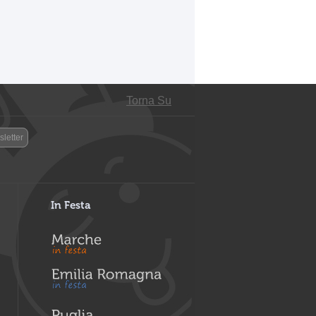
Torna Su
letter
In Festa