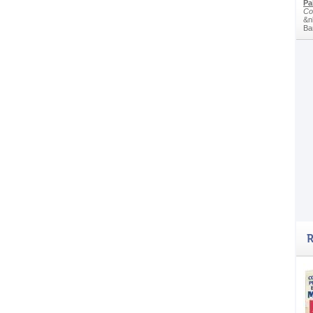
Pa
Co
&n
Bam
R