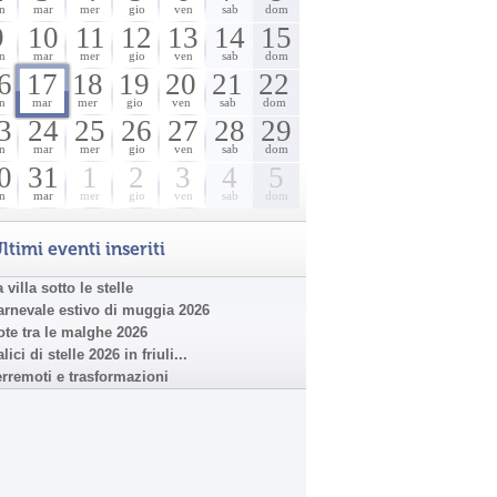
n
mar
mer
gio
ven
sab
dom
9
10
11
12
13
14
15
n
mar
mer
gio
ven
sab
dom
6
17
18
19
20
21
22
n
mar
mer
gio
ven
sab
dom
3
24
25
26
27
28
29
n
mar
mer
gio
ven
sab
dom
0
31
1
2
3
4
5
n
mar
mer
gio
ven
sab
dom
ltimi eventi inseriti
 villa sotto le stelle
arnevale estivo di muggia 2026
ote tra le malghe 2026
lici di stelle 2026 in friuli...
erremoti e trasformazioni