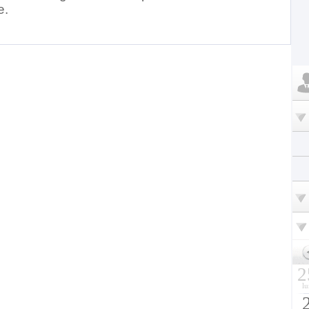
e.
2
lu