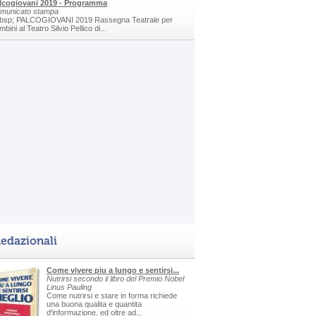
lcogiovani 2019 - Programma
municato stampa
bsp; PALCOGIOVANI 2019 Rassegna Teatrale per
bini al Teatro Silvio Pellico di...
edazionali
Come vivere piu a lungo e sentirsi...
Nutrirsi secondo il libro del Premio Nobel
Linus Pauling
Come nutrirsi e stare in forma richiede
una buona qualita e quantita
d'informazione, ed oltre ad...