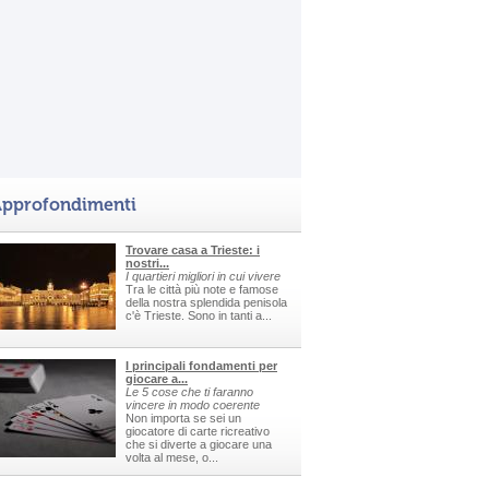
pprofondimenti
Trovare casa a Trieste: i
nostri...
I quartieri migliori in cui vivere
Tra le città più note e famose
della nostra splendida penisola
c'è Trieste. Sono in tanti a...
I principali fondamenti per
giocare a...
Le 5 cose che ti faranno
vincere in modo coerente
Non importa se sei un
giocatore di carte ricreativo
che si diverte a giocare una
volta al mese, o...