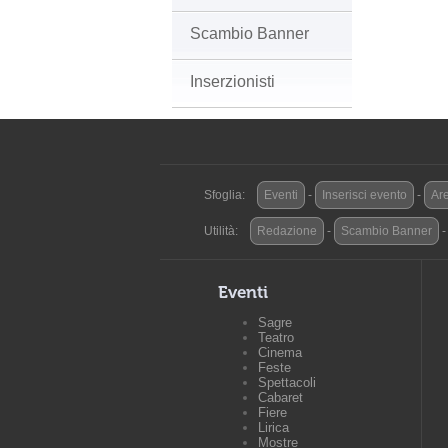
Scambio Banner
Inserzionisti
Sfoglia:
Eventi
-
Inserisci evento
-
Are
Utilità:
Redazione
-
Scambio Banner
Eventi
Sagre
Teatro
Cinema
Feste
Spettacoli
Cabaret
Fiere
Lirica
Mostre