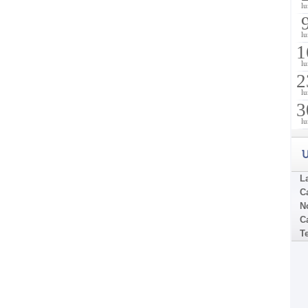
lu
lu
1
lu
2
lu
3
lu
U
La
C
N
Ca
T