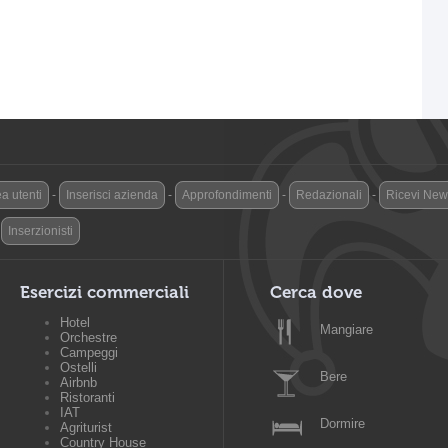
a utenti
-
Inserisci azienda
-
Approfondimenti
-
Redazionali
-
Ricevi News
-
Inserzionisti
Esercizi commerciali
Cerca dove
Hotel
Mangiare
Orchestre
Campeggi
Ostelli
Bere
Airbnb
Ristoranti
IAT
Dormire
Agriturist
Country House