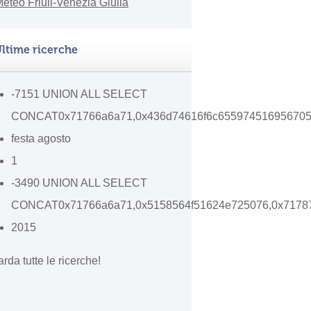
ltime ricerche
-7151 UNION ALL SELECT
CONCAT0x71766a6a71,0x436d74616f6c655974516956705
festa agosto
1
-3490 UNION ALL SELECT
CONCAT0x71766a6a71,0x5158564f51624e725076,0x7178
2015
rda tutte le ricerche!