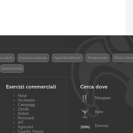
a utenti
-
Inserisci azienda
-
Approfondimenti
-
Redazionali
-
Ricevi News
-
Inserzionisti
Esercizi commerciali
Cerca dove
Hotel
Mangiare
Orchestre
Campeggi
Ostelli
Bere
Airbnb
Ristoranti
IAT
Dormire
Agriturist
Country House