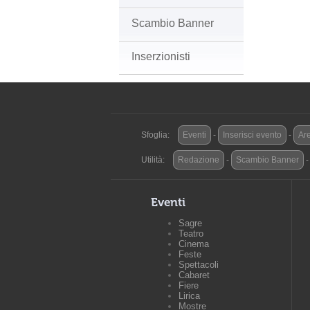
Scambio Banner
Inserzionisti
Sfoglia:
Eventi
-
Inserisci evento
-
Are
Utilità:
Redazione
-
Scambio Banner
Eventi
Sagre
Teatro
Cinema
Feste
Spettacoli
Cabaret
Fiere
Lirica
Mostre