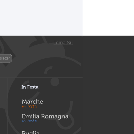
Torna Su
letter
In Festa