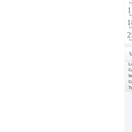
lu
1
lu
1
lu
2
lu
U
La
C
N
Ca
T