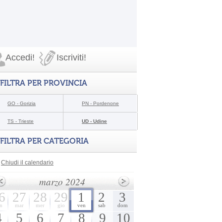
Accedi!
Iscriviti!
FILTRA PER PROVINCIA
GO - Gorizia
PN - Pordenone
TS - Trieste
UD - Udine
FILTRA PER CATEGORIA
Chiudi il calendario
marzo 2024
6
27
28
29
1
2
3
n
mar
mer
gio
ven
sab
dom
4
5
6
7
8
9
10