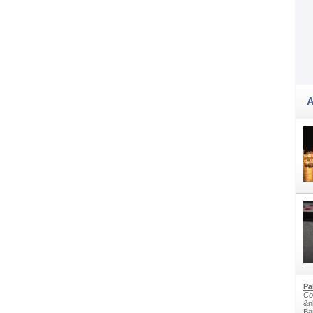
A
Pa
Co
&n
Bam