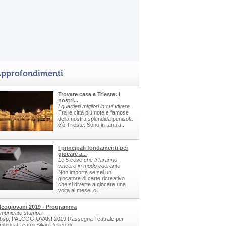
pprofondimenti
Trovare casa a Trieste: i
nostri...
I quartieri migliori in cui vivere
Tra le città più note e famose
della nostra splendida penisola
c'è Trieste. Sono in tanti a...
I principali fondamenti per
giocare a...
Le 5 cose che ti faranno
vincere in modo coerente
Non importa se sei un
giocatore di carte ricreativo
che si diverte a giocare una
volta al mese, o...
lcogiovani 2019 - Programma
municato stampa
bsp; PALCOGIOVANI 2019 Rassegna Teatrale per
bini al Teatro Silvio Pellico di...