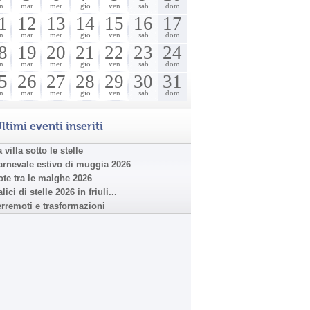
n
mar
mer
gio
ven
sab
dom
1
12
13
14
15
16
17
n
mar
mer
gio
ven
sab
dom
8
19
20
21
22
23
24
n
mar
mer
gio
ven
sab
dom
5
26
27
28
29
30
31
n
mar
mer
gio
ven
sab
dom
ltimi eventi inseriti
 villa sotto le stelle
arnevale estivo di muggia 2026
ote tra le malghe 2026
lici di stelle 2026 in friuli...
erremoti e trasformazioni