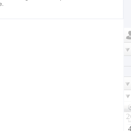
e.
2
lu