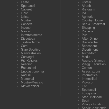
Feste
Ostelli
Spettacoli
Airbnb
Cabaret
Ristoranti
Fiere
IAT
Lirica
Agriturist
Mostre
Country House
Concerti
Bed & Breakfast
Incontri
Shopping
Mercati
Pizzerie
Intrattenimento
Pub
Discoteca
After Dinner
Teatro-Danza
Discoteche
Corsi
Benessere
Gare-Sportive
Divertimenti
Manifestazioni
Auto/Moto
Convegni
Media
Riti-Religiosi
Agenzie Stampa
Reading
Viaggi Escursioni
Escursioni
Comuni
Enogastronomia
Associazioni
Raduni
Informatica
Memoriali
Immobiliari
Mostre-Mercato
Proloco
Rievocazioni
Enti
Spettacoli
Fotografia
Stab. Balneari
Sport
Villaggi turistici
Servizi e Aziende