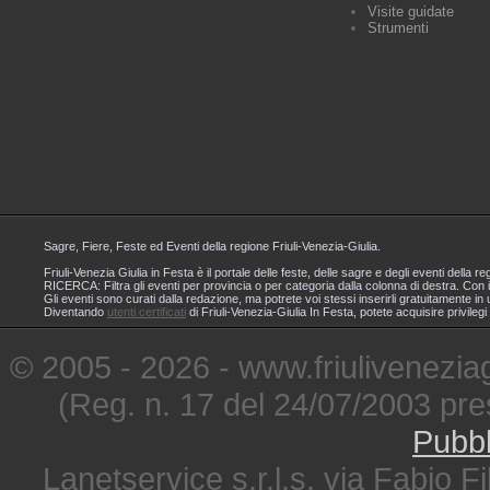
Visite guidate
Strumenti
Sagre, Fiere, Feste ed Eventi della regione Friuli-Venezia-Giulia.
Friuli-Venezia Giulia in Festa è il portale delle feste, delle sagre e degli eventi dell
RICERCA: Filtra gli eventi per provincia o per categoria dalla colonna di destra. Con i
Gli eventi sono curati dalla redazione, ma potrete voi stessi inserirli gratuitamente i
Diventando
utenti certificati
di Friuli-Venezia-Giulia In Festa, potete acquisire privileg
© 2005 - 2026 - www.friuliveneziagi
(Reg. n. 17 del 24/07/2003 pre
Pubbl
Lanetservice s.r.l.s. via Fabio Fi