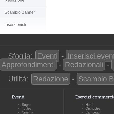
Redazione
Scambio Banner
Inserzionisti
Sfoglia:
Eventi
-
Inserisci even
Approfondimenti
-
Redazionali
-
Utilità:
Redazione
-
Scambio B
Eventi
Esercizi commerci
Sagre
Hotel
Teatro
Orchestre
Cinema
Campeggi