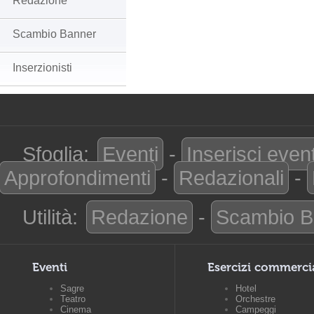
Redazione
Scambio Banner
Inserzionisti
Sfoglia:
Eventi
-
Inserisci even
Approfondimenti
-
Redazionali
-
Utilità:
Redazione
-
Scambio B
Eventi
Esercizi commerci
Sagre
Hotel
Teatro
Orchestre
Cinema
Campeggi