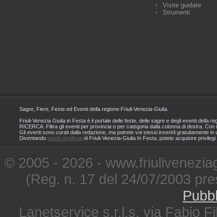
Visite guidate
Strumenti
Sagre, Fiere, Feste ed Eventi della regione Friuli-Venezia-Giulia.
Friuli-Venezia Giulia in Festa è il portale delle feste, delle sagre e degli eventi dell
RICERCA: Filtra gli eventi per provincia o per categoria dalla colonna di destra. Con i
Gli eventi sono curati dalla redazione, ma potrete voi stessi inserirli gratuitamente i
Diventando
utenti certificati
di Friuli-Venezia-Giulia In Festa, potete acquisire privileg
© 2005 - 2026 - www.friuliveneziagi
(Reg. n. 17 del 24/07/2003 pre
Pubbl
Lanetservice s.r.l.s. via Fabio Fi