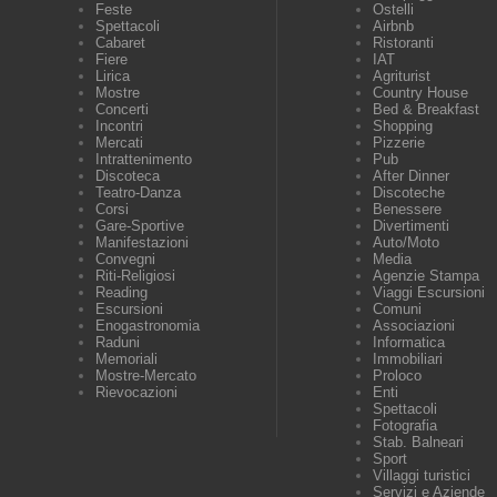
Feste
Ostelli
Spettacoli
Airbnb
Cabaret
Ristoranti
Fiere
IAT
Lirica
Agriturist
Mostre
Country House
Concerti
Bed & Breakfast
Incontri
Shopping
Mercati
Pizzerie
Intrattenimento
Pub
Discoteca
After Dinner
Teatro-Danza
Discoteche
Corsi
Benessere
Gare-Sportive
Divertimenti
Manifestazioni
Auto/Moto
Convegni
Media
Riti-Religiosi
Agenzie Stampa
Reading
Viaggi Escursioni
Escursioni
Comuni
Enogastronomia
Associazioni
Raduni
Informatica
Memoriali
Immobiliari
Mostre-Mercato
Proloco
Rievocazioni
Enti
Spettacoli
Fotografia
Stab. Balneari
Sport
Villaggi turistici
Servizi e Aziende