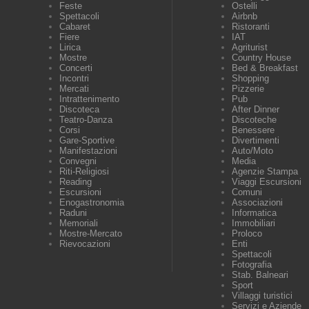
Feste
Ostelli
Spettacoli
Airbnb
Cabaret
Ristoranti
Fiere
IAT
Lirica
Agriturist
Mostre
Country House
Concerti
Bed & Breakfast
Incontri
Shopping
Mercati
Pizzerie
Intrattenimento
Pub
Discoteca
After Dinner
Teatro-Danza
Discoteche
Corsi
Benessere
Gare-Sportive
Divertimenti
Manifestazioni
Auto/Moto
Convegni
Media
Riti-Religiosi
Agenzie Stampa
Reading
Viaggi Escursioni
Escursioni
Comuni
Enogastronomia
Associazioni
Raduni
Informatica
Memoriali
Immobiliari
Mostre-Mercato
Proloco
Rievocazioni
Enti
Spettacoli
Fotografia
Stab. Balneari
Sport
Villaggi turistici
Servizi e Aziende