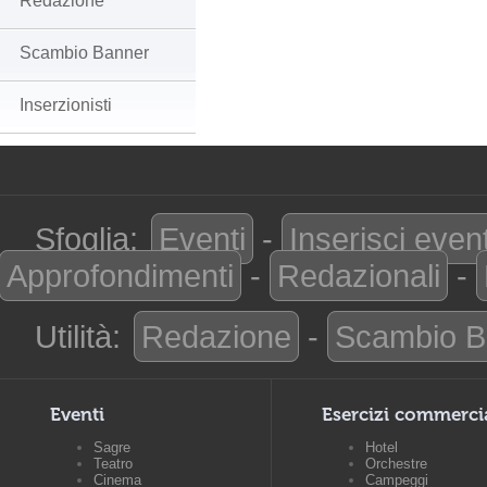
Redazione
Scambio Banner
Inserzionisti
Sfoglia:
Eventi
-
Inserisci even
Approfondimenti
-
Redazionali
-
Utilità:
Redazione
-
Scambio B
Eventi
Esercizi commerci
Sagre
Hotel
Teatro
Orchestre
Cinema
Campeggi