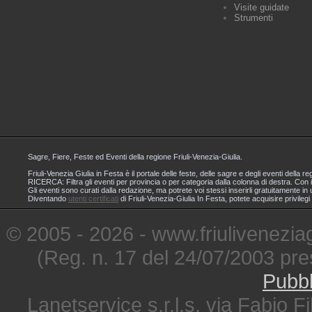
Visite guidate
Strumenti
Sagre, Fiere, Feste ed Eventi della regione Friuli-Venezia-Giulia.
Friuli-Venezia Giulia in Festa è il portale delle feste, delle sagre e degli eventi dell
RICERCA: Filtra gli eventi per provincia o per categoria dalla colonna di destra. Con i
Gli eventi sono curati dalla redazione, ma potrete voi stessi inserirli gratuitamente i
Diventando
utenti certificati
di Friuli-Venezia-Giulia In Festa, potete acquisire privileg
© 2005 - 2026 - www.friuliveneziagi
(Reg. n. 17 del 24/07/2003 pre
Pubbl
Lanetservice s.r.l.s. via Fabio Fi