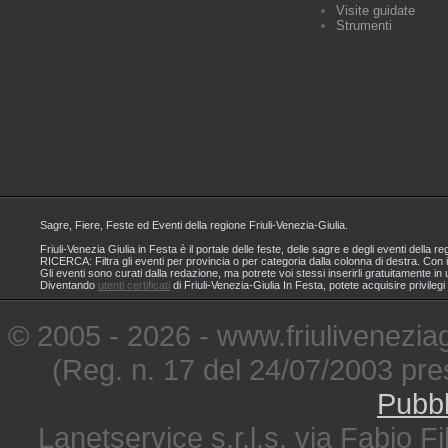
Visite guidate
Strumenti
Sagre, Fiere, Feste ed Eventi della regione Friuli-Venezia-Giulia.
Friuli-Venezia Giulia in Festa è il portale delle feste, delle sagre e degli eventi dell
RICERCA: Filtra gli eventi per provincia o per categoria dalla colonna di destra. Con i
Gli eventi sono curati dalla redazione, ma potrete voi stessi inserirli gratuitamente i
Diventando
utenti certificati
di Friuli-Venezia-Giulia In Festa, potete acquisire privileg
© 2005 - 2026 - www.friuliveneziagi
(Reg. n. 17 del 24/07/2003 pre
Pubbl
Lanetservice s.r.l.s. via Fabio Fi