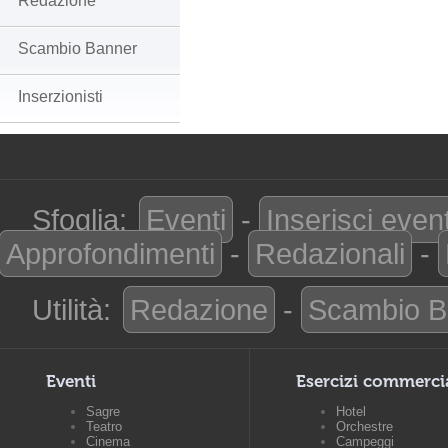
Redazione
Scambio Banner
Inserzionisti
Sfoglia:
Eventi
-
Inserisci even
Approfondimenti
-
Redazionali
-
Utilità:
Redazione
-
Scambio B
Eventi
Esercizi commerci
Sagre
Hotel
Teatro
Orchestre
Cinema
Campeggi