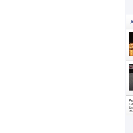
A
Pa
Co
&n
Bam