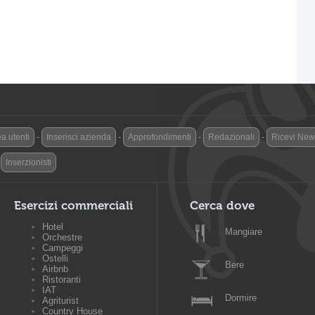
a utenti
-
Inserisci azienda
-
Approfondimenti
-
Redazionali
-
Ricevi News
-
Inserzionisti
Esercizi commerciali
Cerca dove
Hotel
Mangiare
Orchestre
Campeggi
Ostelli
Bere
Airbnb
Ristoranti
IAT
Dormire
Agriturist
Country House