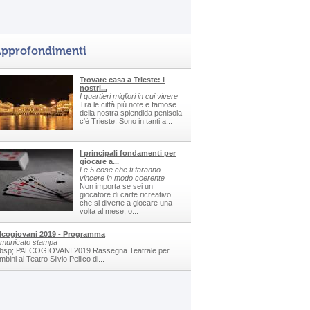
pprofondimenti
Trovare casa a Trieste: i
nostri...
I quartieri migliori in cui vivere
Tra le città più note e famose
della nostra splendida penisola
c'è Trieste. Sono in tanti a...
I principali fondamenti per
giocare a...
Le 5 cose che ti faranno
vincere in modo coerente
Non importa se sei un
giocatore di carte ricreativo
che si diverte a giocare una
volta al mese, o...
lcogiovani 2019 - Programma
municato stampa
bsp; PALCOGIOVANI 2019 Rassegna Teatrale per
bini al Teatro Silvio Pellico di...