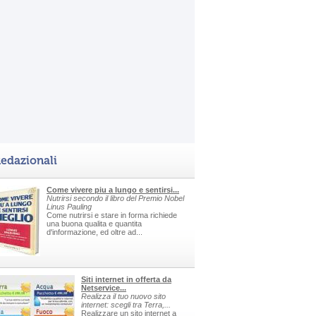
edazionali
Come vivere piu a lungo e sentirsi...
Nutrirsi secondo il libro del Premio Nobel
Linus Pauling
Come nutrirsi e stare in forma richiede
una buona qualita e quantita
d'informazione, ed oltre ad...
Siti internet in offerta da
Netservice...
Realizza il tuo nuovo sito
internet: scegli tra Terra,...
Realizzare un sito internet a