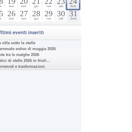
8
19
20
21
22
23
24
n
mar
mer
gio
ven
sab
dom
5
26
27
28
29
30
31
n
mar
mer
gio
ven
sab
dom
ltimi eventi inseriti
 villa sotto le stelle
arnevale estivo di muggia 2026
ote tra le malghe 2026
lici di stelle 2026 in friuli...
erremoti e trasformazioni