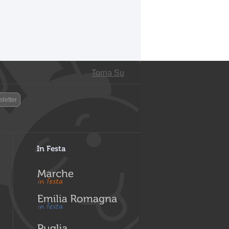
Torna Su
letter
In Festa