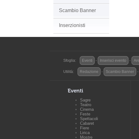
Scambio Banner
Inserzionisti
Sfoglia:
Eventi
-
Inserisci evento
-
Are
Utilità:
Redazione
-
Scambio Banner
Eventi
Sagre
Teatro
Cinema
Feste
Spettacoli
Cabaret
Fiere
Lirica
Mostre