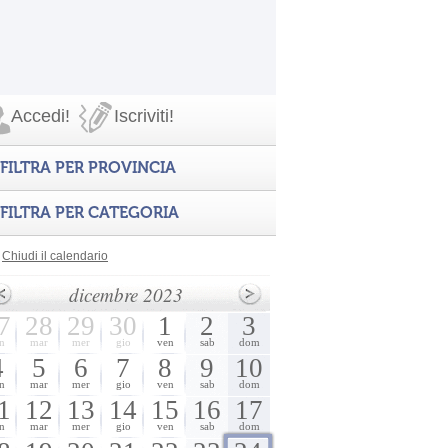
Accedi!
Iscriviti!
FILTRA PER PROVINCIA
FILTRA PER CATEGORIA
Chiudi il calendario
dicembre 2023
7
28
29
30
1
2
3
n
mar
mer
gio
ven
sab
dom
4
5
6
7
8
9
10
n
mar
mer
gio
ven
sab
dom
1
12
13
14
15
16
17
n
mar
mer
gio
ven
sab
dom