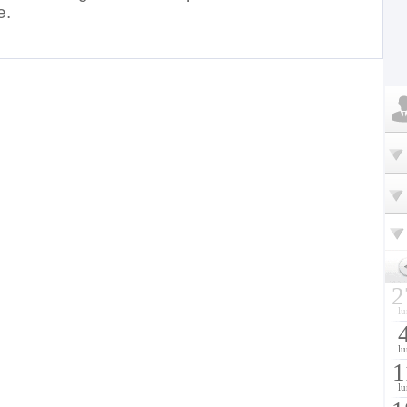
e.
2
lu
lu
1
lu