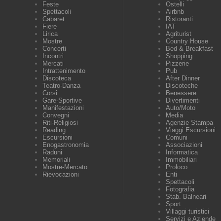
Feste
Ostelli
Spettacoli
Airbnb
Cabaret
Ristoranti
Fiere
IAT
Lirica
Agriturist
Mostre
Country House
Concerti
Bed & Breakfast
Incontri
Shopping
Mercati
Pizzerie
Intrattenimento
Pub
Discoteca
After Dinner
Teatro-Danza
Discoteche
Corsi
Benessere
Gare-Sportive
Divertimenti
Manifestazioni
Auto/Moto
Convegni
Media
Riti-Religiosi
Agenzie Stampa
Reading
Viaggi Escursioni
Escursioni
Comuni
Enogastronomia
Associazioni
Raduni
Informatica
Memoriali
Immobiliari
Mostre-Mercato
Proloco
Rievocazioni
Enti
Spettacoli
Fotografia
Stab. Balneari
Sport
Villaggi turistici
Servizi e Aziende