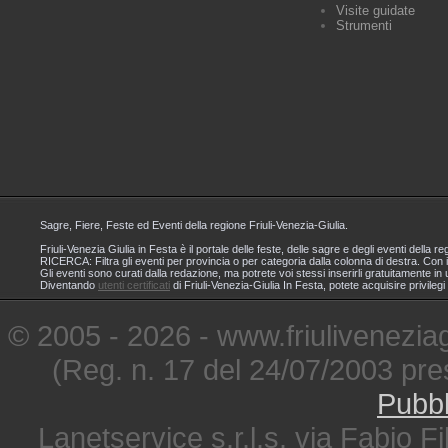
Visite guidate
Strumenti
Sagre, Fiere, Feste ed Eventi della regione Friuli-Venezia-Giulia.
Friuli-Venezia Giulia in Festa è il portale delle feste, delle sagre e degli eventi dell
RICERCA: Filtra gli eventi per provincia o per categoria dalla colonna di destra. Con i
Gli eventi sono curati dalla redazione, ma potrete voi stessi inserirli gratuitamente i
Diventando
utenti certificati
di Friuli-Venezia-Giulia In Festa, potete acquisire privileg
© 2005 - 2026 - www.friuliveneziagi
(Reg. n. 17 del 24/07/2003 pre
Pubbl
Lanetservice s.r.l.s. via Fabio Fi