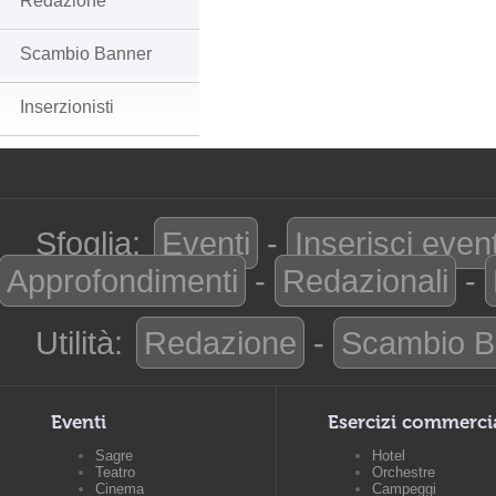
Redazione
Scambio Banner
Inserzionisti
Sfoglia:
Eventi
-
Inserisci even
Approfondimenti
-
Redazionali
-
Utilità:
Redazione
-
Scambio B
Eventi
Esercizi commerci
Sagre
Hotel
Teatro
Orchestre
Cinema
Campeggi