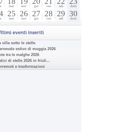
7
18
19
20
21
22
23
n
mar
mer
gio
ven
sab
dom
4
25
26
27
28
29
30
n
mar
mer
gio
ven
sab
dom
ltimi eventi inseriti
 villa sotto le stelle
arnevale estivo di muggia 2026
ote tra le malghe 2026
lici di stelle 2026 in friuli...
erremoti e trasformazioni