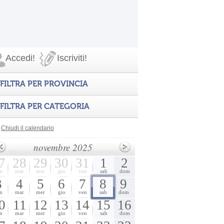
Accedi!
Iscriviti!
FILTRA PER PROVINCIA
FILTRA PER CATEGORIA
Chiudi il calendario
novembre 2025
7
28
29
30
31
1
2
n
mar
mer
gio
ven
sab
dom
3
4
5
6
7
8
9
n
mar
mer
gio
ven
sab
dom
0
11
12
13
14
15
16
n
mar
mer
gio
ven
sab
dom