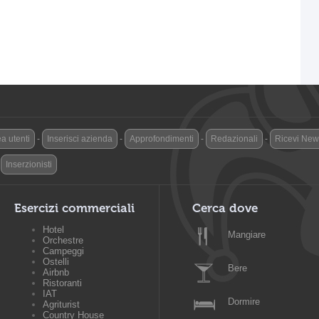
a utenti
-
Inserisci azienda
-
Approfondimenti
-
Redazionali
-
Ricevi News
-
Inserzionisti
Esercizi commerciali
Cerca dove
Hotel
Mangiare
Orchestre
Campeggi
Ostelli
Bere
Airbnb
Ristoranti
IAT
Dormire
Agriturist
Country House