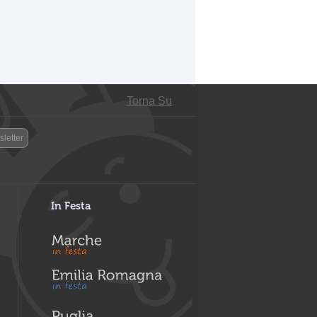
Torna Su
letter
In Festa