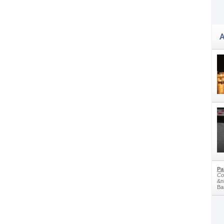
A
Pa
Co
&n
Bam