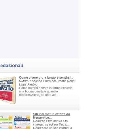
edazionali
Come vivere piu a lungo e sentirsi...
Nutrirsi secondo il libro del Premio Nobel
Linus Pauling
Come nutrirsi e stare in forma richiede
una buona qualita e quantita
d'informazione, ed oltre ad...
Siti internet in offerta da
Netservice...
Realizza il tuo nuovo sito
internet: scegli tra Terra,...
Realizzare un sito internet a