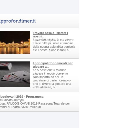
pprofondimenti
Trovare casa a Trieste: i
nostri...
I quartieri migliori in cui vivere
Tra le città più note e famose
della nostra splendida penisola
c'è Trieste. Sono in tanti a...
I principali fondamenti per
giocare a...
Le 5 cose che ti faranno
vincere in modo coerente
Non importa se sei un
giocatore di carte ricreativo
che si diverte a giocare una
volta al mese, o...
lcogiovani 2019 - Programma
municato stampa
bsp; PALCOGIOVANI 2019 Rassegna Teatrale per
bini al Teatro Silvio Pellico di...