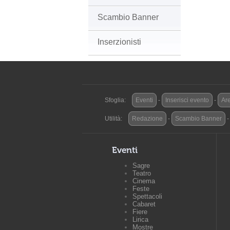
Scambio Banner
Inserzionisti
Sfoglia:
Eventi
-
Inserisci evento
-
Are
Utilità:
Redazione
-
Scambio Banner
Eventi
Sagre
Teatro
Cinema
Feste
Spettacoli
Cabaret
Fiere
Lirica
Mostre