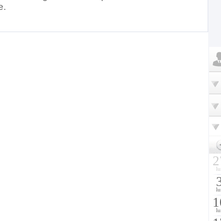
e.
2
lu
lu
1
lu