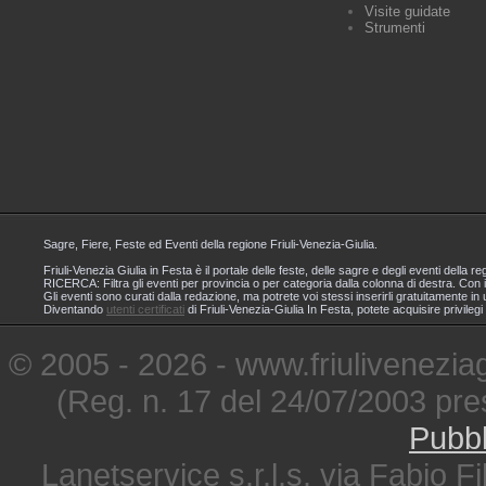
Visite guidate
Strumenti
Sagre, Fiere, Feste ed Eventi della regione Friuli-Venezia-Giulia.
Friuli-Venezia Giulia in Festa è il portale delle feste, delle sagre e degli eventi dell
RICERCA: Filtra gli eventi per provincia o per categoria dalla colonna di destra. Con i
Gli eventi sono curati dalla redazione, ma potrete voi stessi inserirli gratuitamente i
Diventando
utenti certificati
di Friuli-Venezia-Giulia In Festa, potete acquisire privileg
© 2005 - 2026 - www.friuliveneziagi
(Reg. n. 17 del 24/07/2003 pre
Pubbl
Lanetservice s.r.l.s. via Fabio Fi