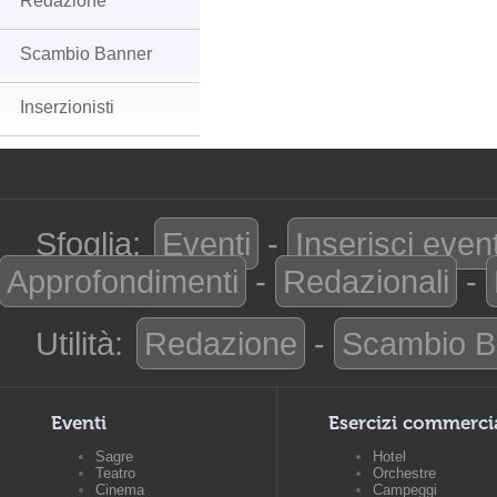
Redazione
Scambio Banner
Inserzionisti
Sfoglia:
Eventi
-
Inserisci even
Approfondimenti
-
Redazionali
-
Utilità:
Redazione
-
Scambio B
Eventi
Esercizi commerci
Sagre
Hotel
Teatro
Orchestre
Cinema
Campeggi