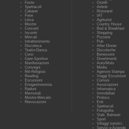
Feste
Ostelli
Spettacoli
Airbnb
Cabaret
Ristoranti
Fiere
IAT
Lirica
Agriturist
Mostre
Country House
Concerti
Bed & Breakfast
Incontri
Shopping
Mercati
Pizzerie
Intrattenimento
Pub
Discoteca
After Dinner
Teatro-Danza
Discoteche
Corsi
Benessere
Gare-Sportive
Divertimenti
Manifestazioni
Auto/Moto
Convegni
Media
Riti-Religiosi
Agenzie Stampa
Reading
Viaggi Escursioni
Escursioni
Comuni
Enogastronomia
Associazioni
Raduni
Informatica
Memoriali
Immobiliari
Mostre-Mercato
Proloco
Rievocazioni
Enti
Spettacoli
Fotografia
Stab. Balneari
Sport
Villaggi turistici
Servizi e Aziende