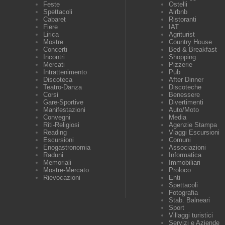
Feste
Ostelli
Spettacoli
Airbnb
Cabaret
Ristoranti
Fiere
IAT
Lirica
Agriturist
Mostre
Country House
Concerti
Bed & Breakfast
Incontri
Shopping
Mercati
Pizzerie
Intrattenimento
Pub
Discoteca
After Dinner
Teatro-Danza
Discoteche
Corsi
Benessere
Gare-Sportive
Divertimenti
Manifestazioni
Auto/Moto
Convegni
Media
Riti-Religiosi
Agenzie Stampa
Reading
Viaggi Escursioni
Escursioni
Comuni
Enogastronomia
Associazioni
Raduni
Informatica
Memoriali
Immobiliari
Mostre-Mercato
Proloco
Rievocazioni
Enti
Spettacoli
Fotografia
Stab. Balneari
Sport
Villaggi turistici
Servizi e Aziende