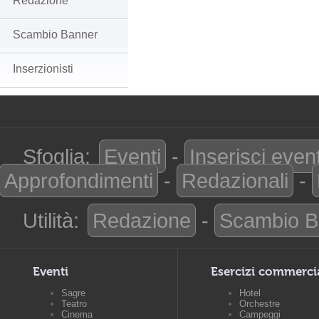
Redazione
Scambio Banner
Inserzionisti
Sfoglia:
Eventi
-
Inserisci even
Approfondimenti
-
Redazionali
-
Utilità:
Redazione
-
Scambio B
Eventi
Esercizi commerci
Sagre
Hotel
Teatro
Orchestre
Cinema
Campeggi