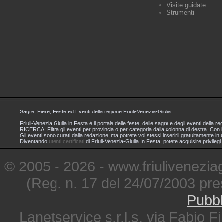
Visite guidate
Strumenti
Sagre, Fiere, Feste ed Eventi della regione Friuli-Venezia-Giulia.
Friuli-Venezia Giulia in Festa è il portale delle feste, delle sagre e degli eventi dell
RICERCA: Filtra gli eventi per provincia o per categoria dalla colonna di destra. Con i
Gli eventi sono curati dalla redazione, ma potrete voi stessi inserirli gratuitamente i
Diventando
utenti certificati
di Friuli-Venezia-Giulia In Festa, potete acquisire privileg
© 2005 - 2026 - www.friuliveneziagi
(Reg. n. 17 del 24/07/2003 pre
Pubbl
Lanetservice s.r.l.s. via Fabio Fi