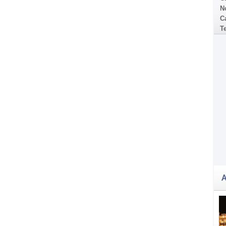
N
Ca
T
A