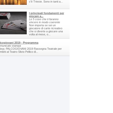
c'è Trieste. Sono in tanti a...
I principali fondamenti per
giocare a...
Le 5 cose che ti faranno
vincere in modo coerente
Non importa se sei un
giocatore di carte ricreativo
che si diverte a giocare una
volta al mese, o...
lcogiovani 2019 - Programma
municato stampa
bsp; PALCOGIOVANI 2019 Rassegna Teatrale per
bini al Teatro Silvio Pellico di...