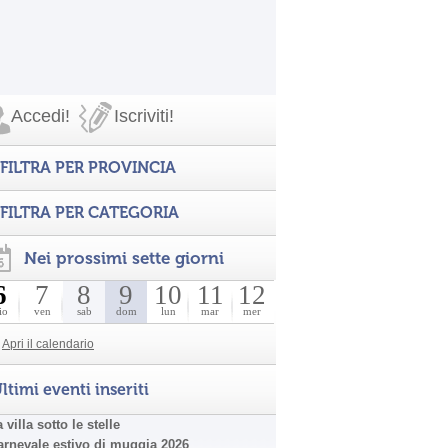
Accedi!
Iscriviti!
FILTRA PER PROVINCIA
FILTRA PER CATEGORIA
Nei prossimi sette giorni
6
7
8
9
10
11
12
io
ven
sab
dom
lun
mar
mer
Apri il calendario
ltimi eventi inseriti
 villa sotto le stelle
arnevale estivo di muggia 2026