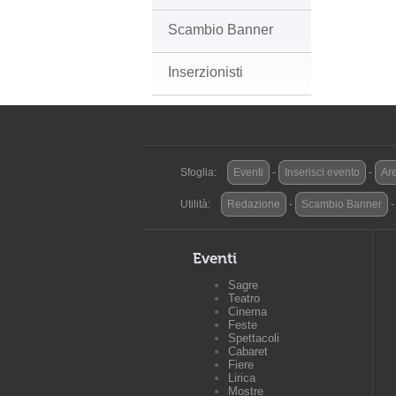
Scambio Banner
Inserzionisti
Sfoglia:
Eventi
-
Inserisci evento
-
Are
Utilità:
Redazione
-
Scambio Banner
Eventi
Sagre
Teatro
Cinema
Feste
Spettacoli
Cabaret
Fiere
Lirica
Mostre