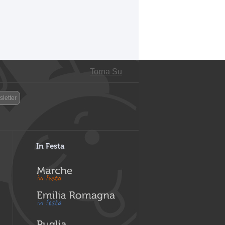
Torna Su
letter
In Festa