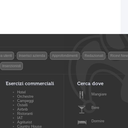
a utenti
-
Inserisci azienda
-
Approfondimenti
-
Redazionali
-
Ricevi News
-
Inserzionisti
Esercizi commerciali
Cerca dove
Hotel
Mangiare
Orchestre
Campeggi
Ostelli
Bere
Airbnb
Ristoranti
IAT
Dormire
Agriturist
Country House