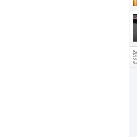
Pa
Co
&n
Bam