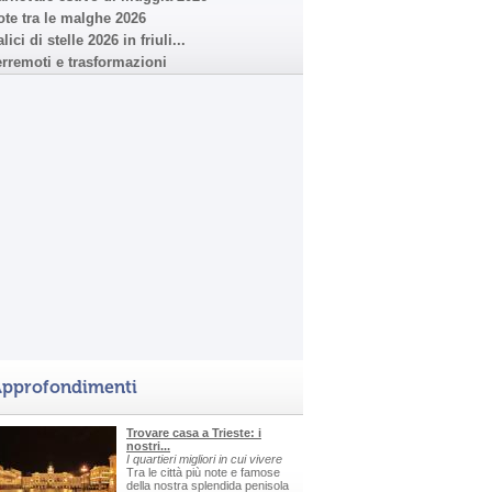
ote tra le malghe 2026
lici di stelle 2026 in friuli...
erremoti e trasformazioni
pprofondimenti
Trovare casa a Trieste: i
nostri...
I quartieri migliori in cui vivere
Tra le città più note e famose
della nostra splendida penisola