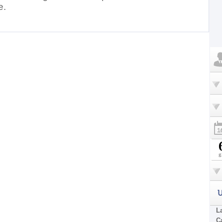
e.
g
U
La
C