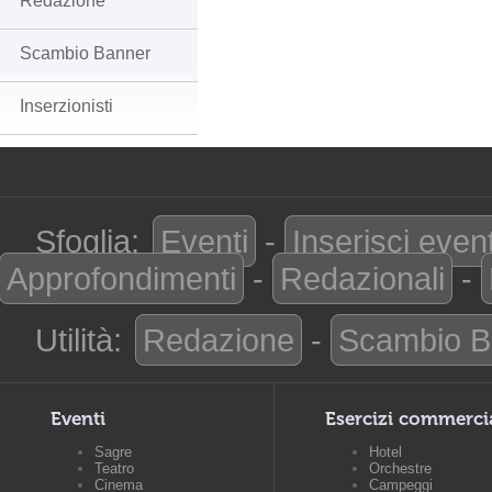
Redazione
Scambio Banner
Inserzionisti
Sfoglia:
Eventi
-
Inserisci even
Approfondimenti
-
Redazionali
-
Utilità:
Redazione
-
Scambio B
Eventi
Esercizi commerci
Sagre
Hotel
Teatro
Orchestre
Cinema
Campeggi