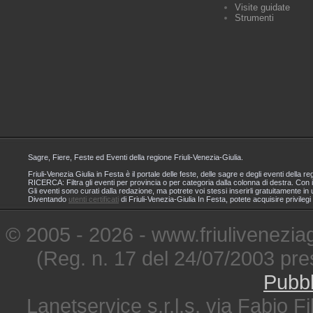
Visite guidate
Strumenti
Sagre, Fiere, Feste ed Eventi della regione Friuli-Venezia-Giulia.
Friuli-Venezia Giulia in Festa è il portale delle feste, delle sagre e degli eventi dell
RICERCA: Filtra gli eventi per provincia o per categoria dalla colonna di destra. Con i
Gli eventi sono curati dalla redazione, ma potrete voi stessi inserirli gratuitamente i
Diventando
utenti certificati
di Friuli-Venezia-Giulia In Festa, potete acquisire privileg
© 2005 - 2026 - www.friuliveneziagi
(Reg. n. 17 del 24/07/2003 pre
Pubbl
Lanetservice s.r.l.s. via Fabio Fi