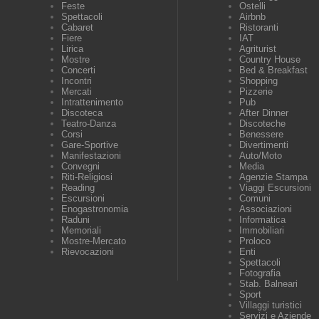
Feste
Ostelli
Spettacoli
Airbnb
Cabaret
Ristoranti
Fiere
IAT
Lirica
Agriturist
Mostre
Country House
Concerti
Bed & Breakfast
Incontri
Shopping
Mercati
Pizzerie
Intrattenimento
Pub
Discoteca
After Dinner
Teatro-Danza
Discoteche
Corsi
Benessere
Gare-Sportive
Divertimenti
Manifestazioni
Auto/Moto
Convegni
Media
Riti-Religiosi
Agenzie Stampa
Reading
Viaggi Escursioni
Escursioni
Comuni
Enogastronomia
Associazioni
Raduni
Informatica
Memoriali
Immobiliari
Mostre-Mercato
Proloco
Rievocazioni
Enti
Spettacoli
Fotografia
Stab. Balneari
Sport
Villaggi turistici
Servizi e Aziende