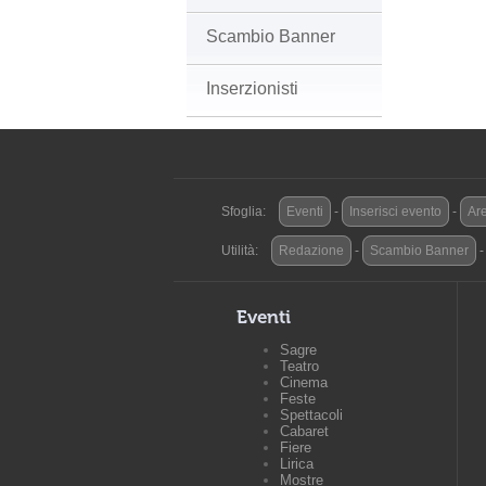
Scambio Banner
Inserzionisti
Sfoglia:
Eventi
-
Inserisci evento
-
Are
Utilità:
Redazione
-
Scambio Banner
Eventi
Sagre
Teatro
Cinema
Feste
Spettacoli
Cabaret
Fiere
Lirica
Mostre