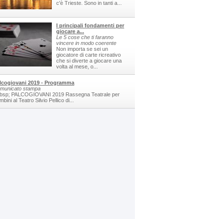
c'è Trieste. Sono in tanti a...
I principali fondamenti per
giocare a...
Le 5 cose che ti faranno
vincere in modo coerente
Non importa se sei un
giocatore di carte ricreativo
che si diverte a giocare una
volta al mese, o...
lcogiovani 2019 - Programma
municato stampa
bsp; PALCOGIOVANI 2019 Rassegna Teatrale per
bini al Teatro Silvio Pellico di...