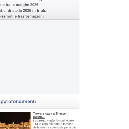
ote tra le malghe 2026
lici di stelle 2026 in friuli...
erremoti e trasformazioni
pprofondimenti
Trovare casa a Trieste: i
nostri...
I quartieri migliori in cui vivere
Tra le città più note e famose
della nostra splendida penisola