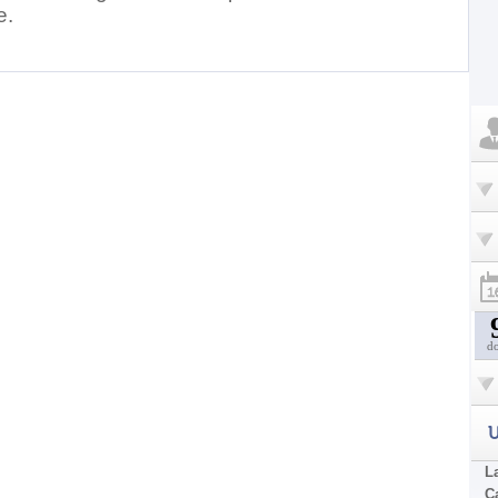
e.
d
U
La
C