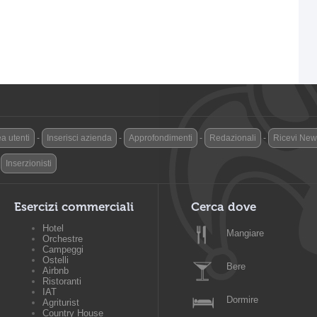
a utenti
-
Inserisci azienda
-
Approfondimenti
-
Redazionali
-
Ricevi News
-
Inserzionisti
Esercizi commerciali
Cerca dove
Hotel
Mangiare
Orchestre
Campeggi
Ostelli
Bere
Airbnb
Ristoranti
IAT
Dormire
Agriturist
Country House