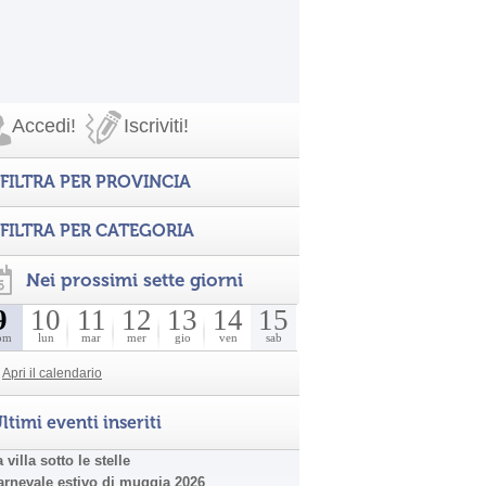
Accedi!
Iscriviti!
FILTRA PER PROVINCIA
FILTRA PER CATEGORIA
Nei prossimi sette giorni
9
10
11
12
13
14
15
om
lun
mar
mer
gio
ven
sab
Apri il calendario
ltimi eventi inseriti
 villa sotto le stelle
arnevale estivo di muggia 2026