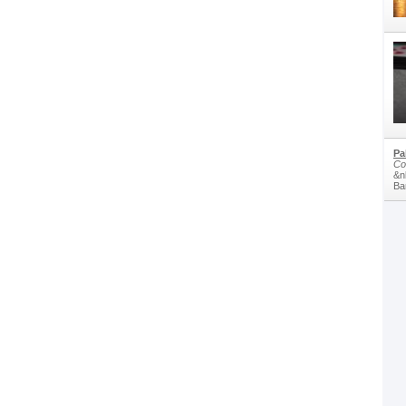
Pa
Co
&n
Bam