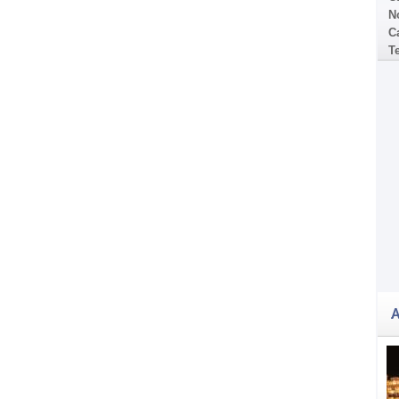
N
Ca
T
A