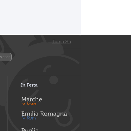
Torna Su
letter
In Festa