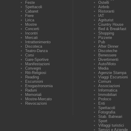
Feste
Ostelli
Spettacoli
Airbnb
Cabaret
Ristoranti
Fiere
IAT
Lirica
Agriturist
Mostre
Country House
Concerti
Bed & Breakfast
Incontri
Shopping
Mercati
Pizzerie
Intrattenimento
Pub
Discoteca
After Dinner
Teatro-Danza
Discoteche
Corsi
Benessere
Gare-Sportive
Divertimenti
Manifestazioni
Auto/Moto
Convegni
Media
Riti-Religiosi
Agenzie Stampa
Reading
Viaggi Escursioni
Escursioni
Comuni
Enogastronomia
Associazioni
Raduni
Informatica
Memoriali
Immobiliari
Mostre-Mercato
Proloco
Rievocazioni
Enti
Spettacoli
Fotografia
Stab. Balneari
Sport
Villaggi turistici
Servizi e Aziende