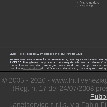
Visite guidate
Strumenti
Sagre, Fiere, Feste ed Eventi della regione Friuli-Venezia-Giulia.
Friuli-Venezia Giulia in Festa è il portale delle feste, delle sagre e degli eventi dell
RICERCA: Filtra gli eventi per provincia o per categoria dalla colonna di destra. Con i
Gli eventi sono curati dalla redazione, ma potrete voi stessi inserirli gratuitamente i
Diventando
utenti certificati
di Friuli-Venezia-Giulia In Festa, potete acquisire privileg
© 2005 - 2026 - www.friuliveneziagi
(Reg. n. 17 del 24/07/2003 pre
Pubbl
Lanetservice s.r.l.s. via Fabio Fi