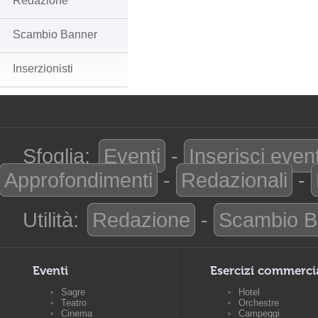
Redazione
Scambio Banner
Inserzionisti
Sfoglia:
Eventi
-
Inserisci even
Approfondimenti
-
Redazionali
-
Utilità:
Redazione
-
Scambio B
Eventi
Esercizi commerci
Sagre
Hotel
Teatro
Orchestre
Cinema
Campeggi