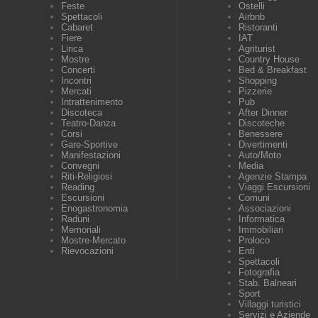
Feste
Ostelli
Spettacoli
Airbnb
Cabaret
Ristoranti
Fiere
IAT
Lirica
Agriturist
Mostre
Country House
Concerti
Bed & Breakfast
Incontri
Shopping
Mercati
Pizzerie
Intrattenimento
Pub
Discoteca
After Dinner
Teatro-Danza
Discoteche
Corsi
Benessere
Gare-Sportive
Divertimenti
Manifestazioni
Auto/Moto
Convegni
Media
Riti-Religiosi
Agenzie Stampa
Reading
Viaggi Escursioni
Escursioni
Comuni
Enogastronomia
Associazioni
Raduni
Informatica
Memoriali
Immobiliari
Mostre-Mercato
Proloco
Rievocazioni
Enti
Spettacoli
Fotografia
Stab. Balneari
Sport
Villaggi turistici
Servizi e Aziende