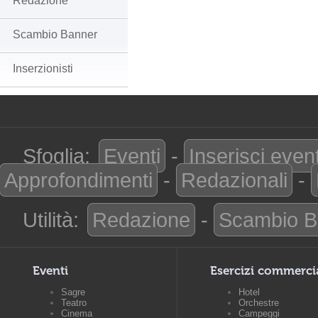
Redazione
Scambio Banner
Inserzionisti
Sfoglia:
Eventi
-
Inserisci even
Approfondimenti
-
Redazionali
-
Utilità:
Redazione
-
Scambio B
Eventi
Esercizi commerci
Sagre
Hotel
Teatro
Orchestre
Cinema
Campeggi