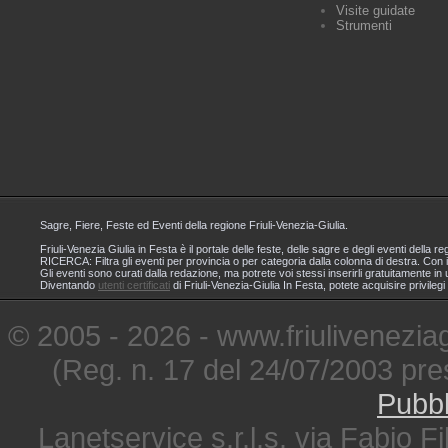
Visite guidate
Strumenti
Sagre, Fiere, Feste ed Eventi della regione Friuli-Venezia-Giulia.
Friuli-Venezia Giulia in Festa è il portale delle feste, delle sagre e degli eventi dell
RICERCA: Filtra gli eventi per provincia o per categoria dalla colonna di destra. Con i
Gli eventi sono curati dalla redazione, ma potrete voi stessi inserirli gratuitamente i
Diventando
utenti certificati
di Friuli-Venezia-Giulia In Festa, potete acquisire privileg
© 2005 - 2026 - www.friuliveneziagi
(Reg. n. 17 del 24/07/2003 pre
Pubbl
Lanetservice s.r.l.s. via Fabio Fi