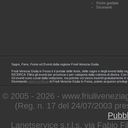
Visite guidate
Strumenti
Sagre, Fiere, Feste ed Eventi della regione Friuli-Venezia-Giulia.
Friuli-Venezia Giulia in Festa è il portale delle feste, delle sagre e degli eventi dell
RICERCA: Filtra gli eventi per provincia o per categoria dalla colonna di destra. Con i
Gli eventi sono curati dalla redazione, ma potrete voi stessi inserirli gratuitamente i
Diventando
utenti certificati
di Friuli-Venezia-Giulia In Festa, potete acquisire privileg
© 2005 - 2026 - www.friuliveneziagi
(Reg. n. 17 del 24/07/2003 pre
Pubbl
Lanetservice s.r.l.s. via Fabio Fi