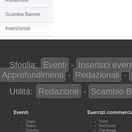
Redazione
Scambio Banner
Inserzionisti
Sfoglia:
Eventi
-
Inserisci even
Approfondimenti
-
Redazionali
-
Utilità:
Redazione
-
Scambio B
Eventi
Esercizi commerci
Sagre
Hotel
Teatro
Orchestre
Cinema
Campeggi