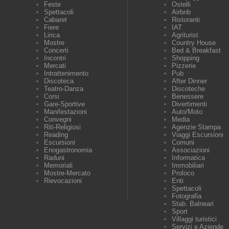
Feste
Ostelli
Spettacoli
Airbnb
Cabaret
Ristoranti
Fiere
IAT
Lirica
Agriturist
Mostre
Country House
Concerti
Bed & Breakfast
Incontri
Shopping
Mercati
Pizzerie
Intrattenimento
Pub
Discoteca
After Dinner
Teatro-Danza
Discoteche
Corsi
Benessere
Gare-Sportive
Divertimenti
Manifestazioni
Auto/Moto
Convegni
Media
Riti-Religiosi
Agenzie Stampa
Reading
Viaggi Escursioni
Escursioni
Comuni
Enogastronomia
Associazioni
Raduni
Informatica
Memoriali
Immobiliari
Mostre-Mercato
Proloco
Rievocazioni
Enti
Spettacoli
Fotografia
Stab. Balneari
Sport
Villaggi turistici
Servizi e Aziende