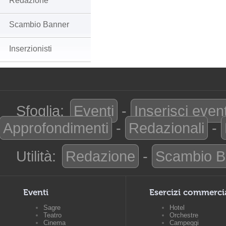
Redazione
Scambio Banner
Inserzionisti
Sfoglia:
Eventi
-
Inserisci even
Approfondimenti
-
Redazionali
-
Utilità:
Redazione
-
Scambio B
Eventi
Esercizi commerci
Sagre
Hotel
Teatro
Orchestre
Cinema
Campeggi