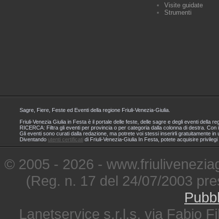
Visite guidate
Strumenti
Sagre, Fiere, Feste ed Eventi della regione Friuli-Venezia-Giulia.
Friuli-Venezia Giulia in Festa è il portale delle feste, delle sagre e degli eventi dell
RICERCA: Filtra gli eventi per provincia o per categoria dalla colonna di destra. Con i
Gli eventi sono curati dalla redazione, ma potrete voi stessi inserirli gratuitamente i
Diventando
utenti certificati
di Friuli-Venezia-Giulia In Festa, potete acquisire privileg
© 2005 - 2026 - www.friuliveneziagi
(Reg. n. 17 del 24/07/2003 pre
Pubbl
Lanetservice s.r.l.s. via Fabio Fi