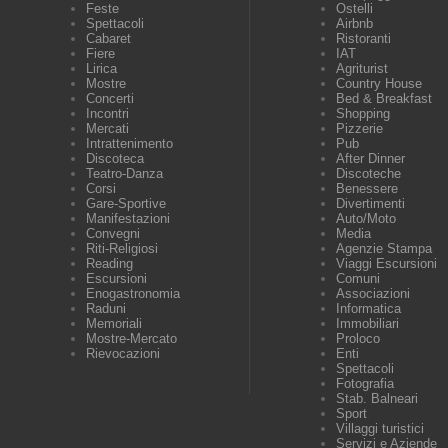
Feste
Ostelli
Spettacoli
Airbnb
Cabaret
Ristoranti
Fiere
IAT
Lirica
Agriturist
Mostre
Country House
Concerti
Bed & Breakfast
Incontri
Shopping
Mercati
Pizzerie
Intrattenimento
Pub
Discoteca
After Dinner
Teatro-Danza
Discoteche
Corsi
Benessere
Gare-Sportive
Divertimenti
Manifestazioni
Auto/Moto
Convegni
Media
Riti-Religiosi
Agenzie Stampa
Reading
Viaggi Escursioni
Escursioni
Comuni
Enogastronomia
Associazioni
Raduni
Informatica
Memoriali
Immobiliari
Mostre-Mercato
Proloco
Rievocazioni
Enti
Spettacoli
Fotografia
Stab. Balneari
Sport
Villaggi turistici
Servizi e Aziende