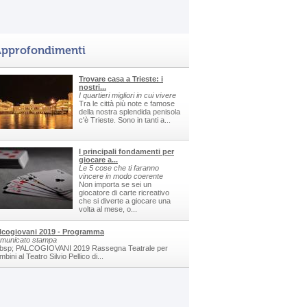
pprofondimenti
Trovare casa a Trieste: i
nostri...
I quartieri migliori in cui vivere
Tra le città più note e famose
della nostra splendida penisola
c'è Trieste. Sono in tanti a...
I principali fondamenti per
giocare a...
Le 5 cose che ti faranno
vincere in modo coerente
Non importa se sei un
giocatore di carte ricreativo
che si diverte a giocare una
volta al mese, o...
lcogiovani 2019 - Programma
municato stampa
bsp; PALCOGIOVANI 2019 Rassegna Teatrale per
bini al Teatro Silvio Pellico di...