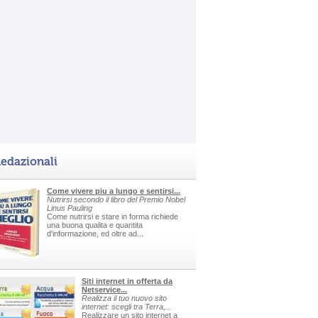
edazionali
Come vivere piu a lungo e sentirsi...
Nutrirsi secondo il libro del Premio Nobel
Linus Pauling
Come nutrirsi e stare in forma richiede
una buona qualita e quantita
d'informazione, ed oltre ad...
Siti internet in offerta da
Netservice...
Realizza il tuo nuovo sito
internet: scegli tra Terra,...
Realizzare un sito internet a