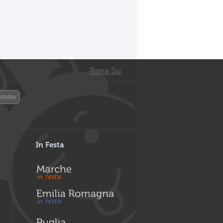
Torna Su
letter
In Festa