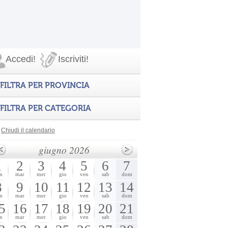
Accedi!
Iscriviti!
FILTRA PER PROVINCIA
FILTRA PER CATEGORIA
Chiudi il calendario
giugno 2026
1
2
3
4
5
6
7
n
mar
mer
gio
ven
sab
dom
8
9
10
11
12
13
14
n
mar
mer
gio
ven
sab
dom
5
16
17
18
19
20
21
n
mar
mer
gio
ven
sab
dom