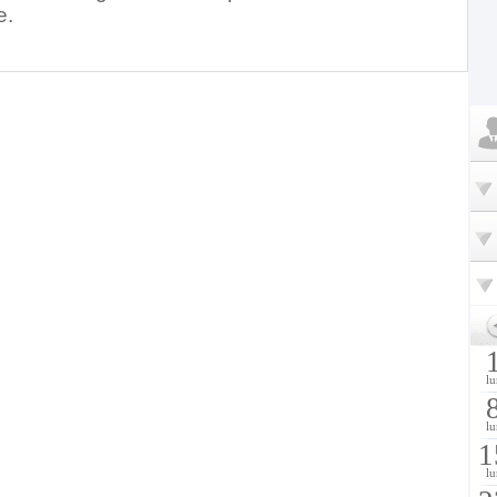
e.
lu
lu
1
lu