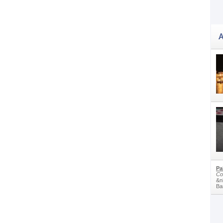
A
Pa
Co
&n
Bam