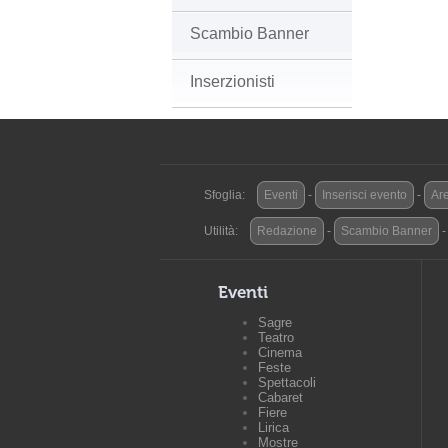
Scambio Banner
Inserzionisti
Sfoglia:
Eventi
-
Inserisci evento
-
Are
Utilità:
Redazione
-
Scambio Banner
Eventi
Sagre
Teatro
Cinema
Feste
Spettacoli
Cabaret
Fiere
Lirica
Mostre