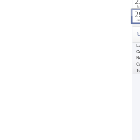
2
lu
2
lu
U
La
C
N
Ca
T