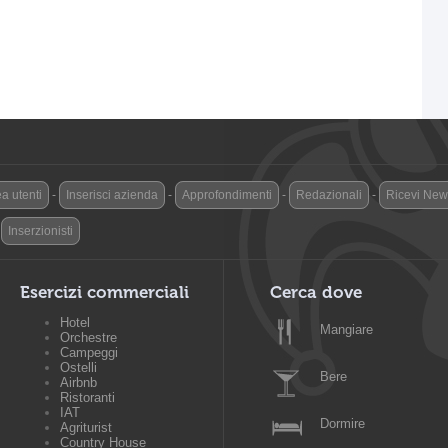
a utenti
-
Inserisci azienda
-
Approfondimenti
-
Redazionali
-
Ricevi News
-
Inserzionisti
Esercizi commerciali
Cerca dove
Hotel
Mangiare
Orchestre
Campeggi
Ostelli
Bere
Airbnb
Ristoranti
IAT
Dormire
Agriturist
Country House