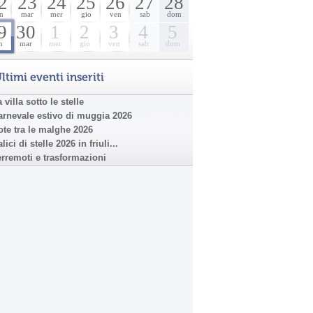
2
23
24
25
26
27
28
n
mar
mer
gio
ven
sab
dom
9
30
1
2
3
4
5
n
mar
mer
gio
ven
sab
dom
ltimi eventi inseriti
 villa sotto le stelle
arnevale estivo di muggia 2026
ote tra le malghe 2026
lici di stelle 2026 in friuli...
erremoti e trasformazioni