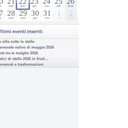
0
21
22
23
24
25
26
n
mar
mer
gio
ven
sab
dom
7
28
29
30
31
1
2
n
mar
mer
gio
ven
sab
dom
ltimi eventi inseriti
 villa sotto le stelle
arnevale estivo di muggia 2026
ote tra le malghe 2026
lici di stelle 2026 in friuli...
erremoti e trasformazioni