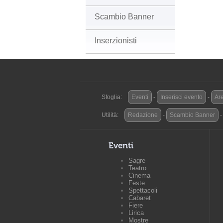
Scambio Banner
Inserzionisti
Sfoglia:
Eventi
-
Inserisci evento
-
Are
Utilità:
Redazione
-
Scambio Banner
Eventi
Sagre
Teatro
Cinema
Feste
Spettacoli
Cabaret
Fiere
Lirica
Mostre