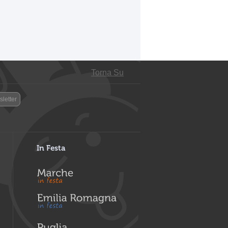
Torna Su
letter
In Festa