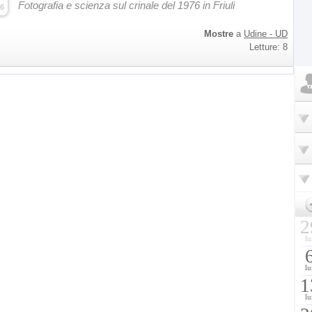
Fotografia e scienza sul crinale del 1976 in Friuli
6
Mostre
a
Udine - UD
Letture: 8
2
lu
lu
1
lu