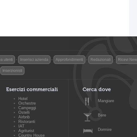
a utenti
-
Inserisci azienda
-
Approfondimenti
-
Redazionali
-
Ricevi News
-
Inserzionisti
Esercizi commerciali
Cerca dove
Hotel
Mangiare
Orchestre
Campeggi
Ostelli
Bere
Airbnb
Ristoranti
IAT
Dormire
Agriturist
Country House