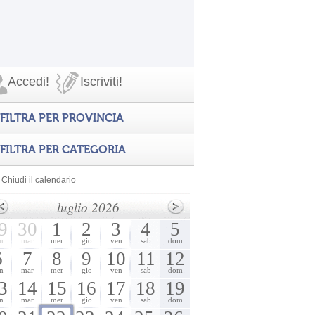
Accedi!
Iscriviti!
FILTRA PER PROVINCIA
FILTRA PER CATEGORIA
Chiudi il calendario
luglio 2026
9
30
1
2
3
4
5
n
mar
mer
gio
ven
sab
dom
6
7
8
9
10
11
12
n
mar
mer
gio
ven
sab
dom
3
14
15
16
17
18
19
n
mar
mer
gio
ven
sab
dom