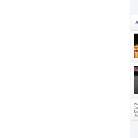
A
Pa
Co
&n
Bam