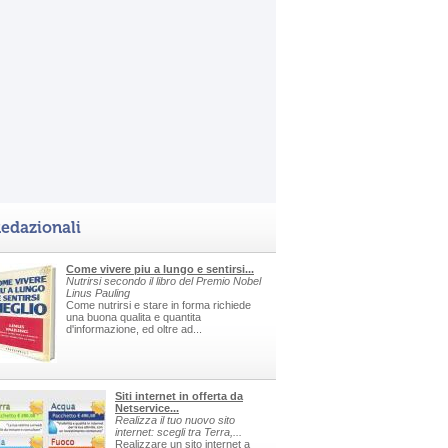
edazionali
Come vivere piu a lungo e sentirsi...
Nutrirsi secondo il libro del Premio Nobel
Linus Pauling
Come nutrirsi e stare in forma richiede
una buona qualita e quantita
d'informazione, ed oltre ad...
Siti internet in offerta da
Netservice...
Realizza il tuo nuovo sito
internet: scegli tra Terra,...
Realizzare un sito internet a