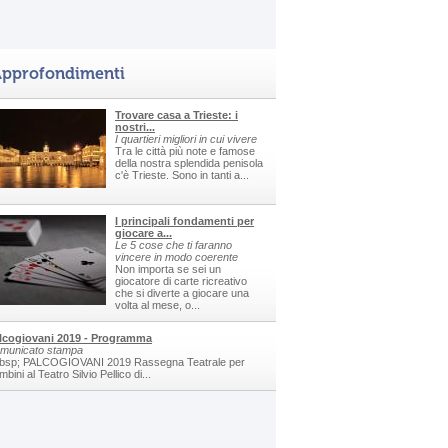
pprofondimenti
Trovare casa a Trieste: i
nostri...
I quartieri migliori in cui vivere
Tra le città più note e famose
della nostra splendida penisola
c'è Trieste. Sono in tanti a...
I principali fondamenti per
giocare a...
Le 5 cose che ti faranno
vincere in modo coerente
Non importa se sei un
giocatore di carte ricreativo
che si diverte a giocare una
volta al mese, o...
lcogiovani 2019 - Programma
municato stampa
bsp; PALCOGIOVANI 2019 Rassegna Teatrale per
bini al Teatro Silvio Pellico di...