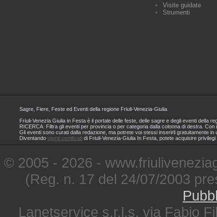
Visite guidate
Strumenti
Sagre, Fiere, Feste ed Eventi della regione Friuli-Venezia-Giulia.
Friuli-Venezia Giulia in Festa è il portale delle feste, delle sagre e degli eventi dell
RICERCA: Filtra gli eventi per provincia o per categoria dalla colonna di destra. Con i
Gli eventi sono curati dalla redazione, ma potrete voi stessi inserirli gratuitamente i
Diventando
utenti certificati
di Friuli-Venezia-Giulia In Festa, potete acquisire privileg
© 2005 - 2026 - www.friuliveneziagi
(Reg. n. 17 del 24/07/2003 pre
Pubbl
Lanetservice s.r.l.s. via Fabio Fi