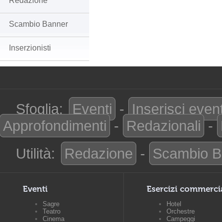
Redazione
Scambio Banner
Inserzionisti
Sfoglia:
Eventi
-
Inserisci even
Approfondimenti
-
Redazionali
-
Utilità:
Redazione
-
Scambio B
Eventi
Esercizi commerci
Sagre
Hotel
Teatro
Orchestre
Cinema
Campeggi