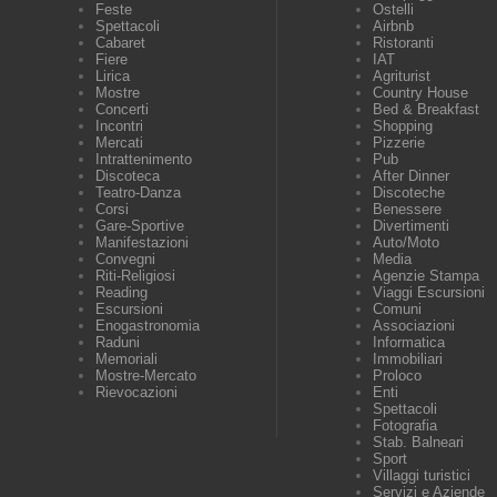
Feste
Ostelli
Spettacoli
Airbnb
Cabaret
Ristoranti
Fiere
IAT
Lirica
Agriturist
Mostre
Country House
Concerti
Bed & Breakfast
Incontri
Shopping
Mercati
Pizzerie
Intrattenimento
Pub
Discoteca
After Dinner
Teatro-Danza
Discoteche
Corsi
Benessere
Gare-Sportive
Divertimenti
Manifestazioni
Auto/Moto
Convegni
Media
Riti-Religiosi
Agenzie Stampa
Reading
Viaggi Escursioni
Escursioni
Comuni
Enogastronomia
Associazioni
Raduni
Informatica
Memoriali
Immobiliari
Mostre-Mercato
Proloco
Rievocazioni
Enti
Spettacoli
Fotografia
Stab. Balneari
Sport
Villaggi turistici
Servizi e Aziende